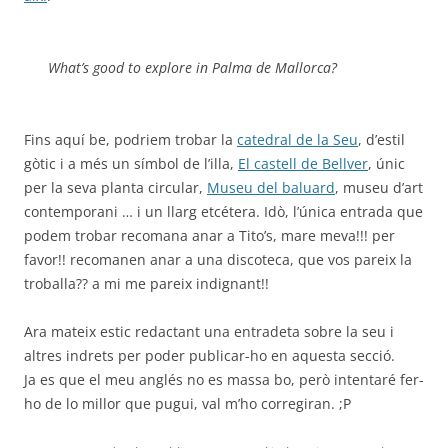
What’s good to explore in Palma de Mallorca?
Fins aquí be, podriem trobar la
catedral de la Seu
, d’estil
gòtic i a més un símbol de l’illa,
El castell de Bellver
, únic
per la seva planta circular,
Museu del baluard
, museu d’art
contemporani … i un llarg etcétera. Idò, l’única entrada que
podem trobar recomana anar a Tito’s, mare meva!!! per
favor!! recomanen anar a una discoteca, que vos pareix la
troballa?? a mi me pareix indignant!!
Ara mateix estic redactant una entradeta sobre la seu i
altres indrets per poder publicar-ho en aquesta secció.
Ja es que el meu anglés no es massa bo, però intentaré fer-
ho de lo millor que pugui, val m’ho corregiran. ;P