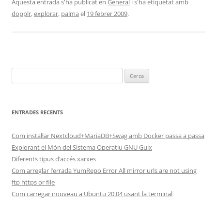
Aquesta entrada s'ha publicat en
General
i s'ha etiquetat amb
dopplr
,
explorar
,
palma
el
19 febrer 2009
.
Cerca:
ENTRADES RECENTS
Com instal·lar Nextcloud+MariaDB+Swag amb Docker passa a passa
Explorant el Món del Sistema Operatiu GNU Guix
Diferents tipus d’accés xarxes
Com arreglar l’errada YumRepo Error All mirror urls are not using
ftp https or file
Com carregar nouveau a Ubuntu 20.04 usant la terminal