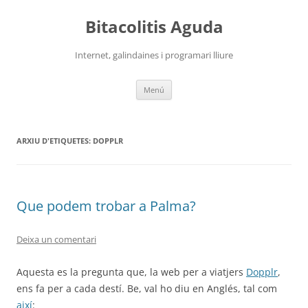
Vés
al
Bitacolitis Aguda
contingut
Internet, galindaines i programari lliure
Menú
ARXIU D'ETIQUETES:
DOPPLR
Que podem trobar a Palma?
Deixa un comentari
Aquesta es la pregunta que, la web per a viatjers
Dopplr
,
ens fa per a cada destí. Be, val ho diu en Anglés, tal com
així
: