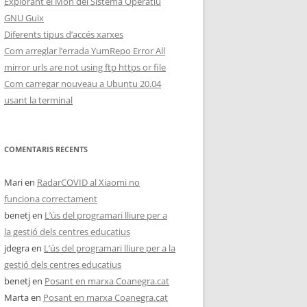
Explorant el Món del Sistema Operatiu
GNU Guix
Diferents tipus d’accés xarxes
Com arreglar l’errada YumRepo Error All
mirror urls are not using ftp https or file
Com carregar nouveau a Ubuntu 20.04
usant la terminal
COMENTARIS RECENTS
Mari
en
RadarCOVID al Xiaomi no
funciona correctament
benetj
en
L’ús del programari lliure per a
la gestió dels centres educatius
jdegra
en
L’ús del programari lliure per a la
gestió dels centres educatius
benetj
en
Posant en marxa Coanegra.cat
Marta
en
Posant en marxa Coanegra.cat