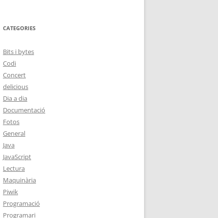
CATEGORIES
Bits i bytes
Codi
Concert
delicious
Dia a dia
Documentació
Fotos
General
Java
JavaScript
Lectura
Maquinària
Piwik
Programació
Programari