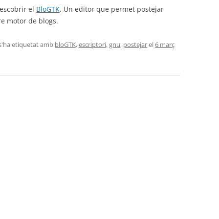
descobrir el
BloGTK
. Un editor que permet postejar
re motor de blogs.
 s'ha etiquetat amb
bloGTK
,
escriptori
,
gnu
,
postejar
el
6 març