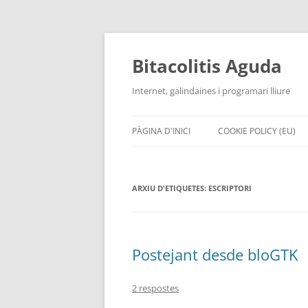
Vés
al
contingut
Bitacolitis Aguda
Internet, galindaines i programari lliure
PÀGINA D'INICI
COOKIE POLICY (EU)
ARXIU D'ETIQUETES:
ESCRIPTORI
Postejant desde bloGTK
2 respostes