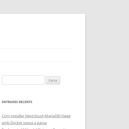
Cerca:
ENTRADES RECENTS
Com instal·lar Nextcloud+MariaDB+Swag
amb Docker passa a passa