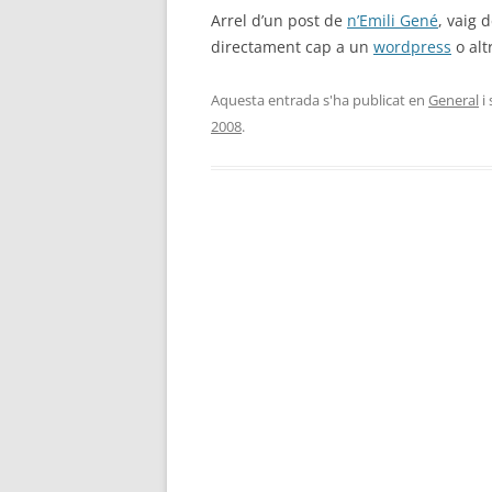
Arrel d’un post de
n’Emili Gené
, vaig 
directament cap a un
wordpress
o alt
Aquesta entrada s'ha publicat en
General
i
2008
.