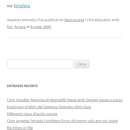
via
fonsfera
Aquesta entrada s'ha publicat en
Maquinària
i s'ha etiquetat amb
fon
,
fonera
el
8 maig 2009
.
Cerca:
ENTRADES RECENTS
Com instal·lar Nextcloud+MariaDB+Swag amb Docker passa a passa
Explorant el Món del Sistema Operatiu GNU Guix
Diferents tipus d’accés xarxes
Com arreglar l’errada YumRepo Error All mirror urls are not using
ftp https or file