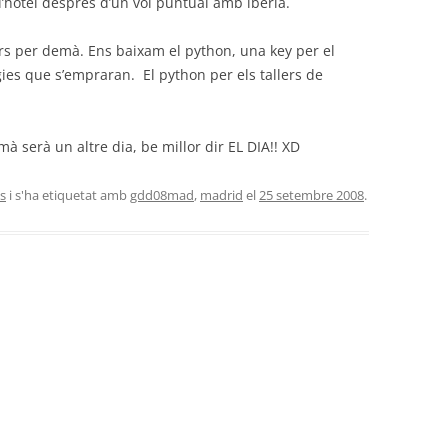
l’hotel després d’un vol puntual amb iberia.
rs per demà. Ens baixam el python, una key per el
ies que s’empraran. El python per els tallers de
 serà un altre dia, be millor dir EL DIA!! XD
es
i s'ha etiquetat amb
gdd08mad
,
madrid
el
25 setembre 2008
.