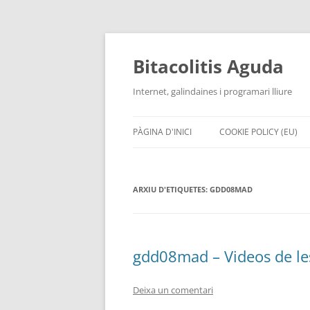
Vés
al
contingut
Bitacolitis Aguda
Internet, galindaines i programari lliure
PÀGINA D'INICI
COOKIE POLICY (EU)
ARXIU D'ETIQUETES:
GDD08MAD
gdd08mad – Videos de le
Deixa un comentari