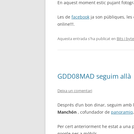
En aquest moment estic pujant fotograf
Les de
facebook
ja son públiques, les
online!!!.
Aquesta entrada s'ha publicat en
Bits i byt
GDD08MAD seguim allà
Deixa un comentari
Després d’un bon dinar, seguim amb les
Manchón
, cofundador de
panoramio
Per cert anteriorment he estat a una 
google per a mòbils.