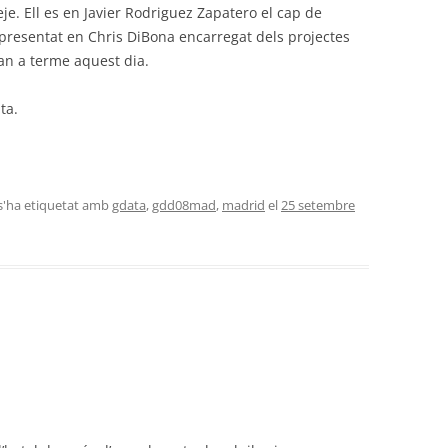
eje. Ell es en Javier Rodriguez Zapatero el cap de
resentat en Chris DiBona encarregat dels projectes
ran a terme aquest dia.
ta.
 s'ha etiquetat amb
gdata
,
gdd08mad
,
madrid
el
25 setembre