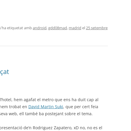
 s'ha etiquetat amb
android
,
gdd08mad
,
madrid
el
25 setembre
çat
l’hotel, hem agafat el metro que ens ha duit cap al
s hem trobat en
David Martin Suki
, que per cert feia
 seva web, ell també ba postejant sobre el tema.
sentació de’n Rodriguez Zapatero, xD no, no es el