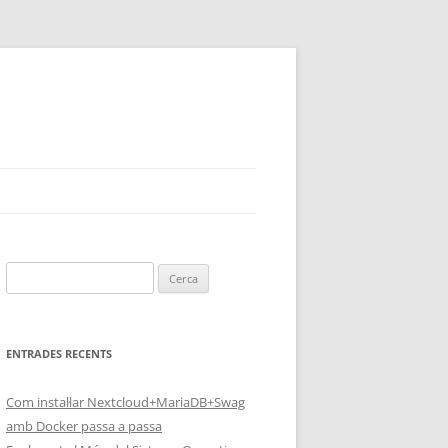
Cerca:
ENTRADES RECENTS
Com instal·lar Nextcloud+MariaDB+Swag
amb Docker passa a passa