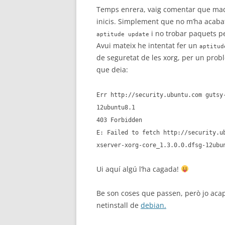
Temps enrera, vaig comentar que maqu
inicis. Simplement que no m’ha acaba
i no trobar paquets per
aptitude update
Avui mateix he intentat fer un
aptitud
de seguretat de les xorg, per un prob
que deia:
Err http://security.ubuntu.com gutsy
12ubuntu8.1
403 Forbidden
E: Failed to fetch http://security.u
xserver-xorg-core_1.3.0.0.dfsg-12ubu
Ui aquí algú l’ha cagada!
Be son coses que passen, però jo acap
netinstall de
debian.