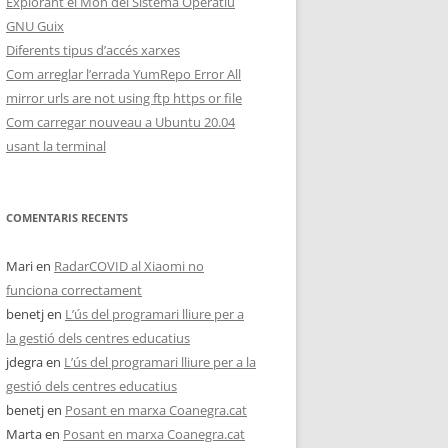
Explorant el Món del Sistema Operatiu
GNU Guix
Diferents tipus d’accés xarxes
Com arreglar l’errada YumRepo Error All
mirror urls are not using ftp https or file
Com carregar nouveau a Ubuntu 20.04
usant la terminal
COMENTARIS RECENTS
Mari
en
RadarCOVID al Xiaomi no
funciona correctament
benetj
en
L’ús del programari lliure per a
la gestió dels centres educatius
jdegra
en
L’ús del programari lliure per a la
gestió dels centres educatius
benetj
en
Posant en marxa Coanegra.cat
Marta
en
Posant en marxa Coanegra.cat