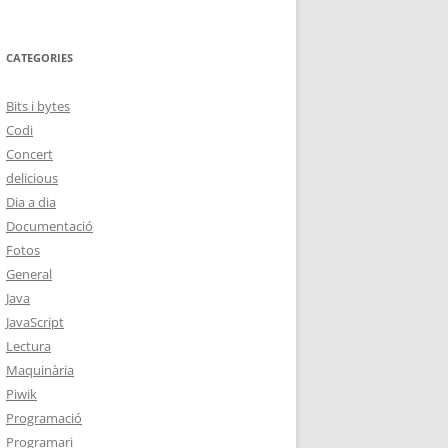
CATEGORIES
Bits i bytes
Codi
Concert
delicious
Dia a dia
Documentació
Fotos
General
Java
JavaScript
Lectura
Maquinària
Piwik
Programació
Programari