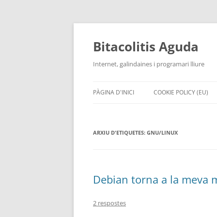
Vés
al
contingut
Bitacolitis Aguda
Internet, galindaines i programari lliure
PÀGINA D'INICI
COOKIE POLICY (EU)
ARXIU D'ETIQUETES:
GNU/LINUX
Debian torna a la meva
2 respostes