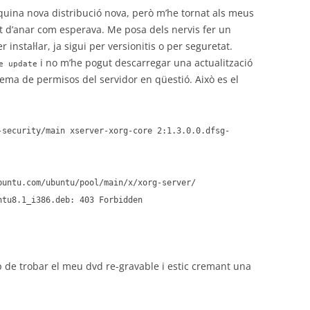
ina nova distribució nova, però m’he tornat als meus
t d’anar com esperava. Me posa dels nervis fer un
 instal·lar, ja sigui per versionitis o per seguretat.
i no m’he pogut descarregar una actualització
e update
lema de permisos del servidor en qüestió. Això es el
-security/main xserver-xorg-core 2:1.3.0.0.dfsg-
buntu.com/ubuntu/pool/main/x/xorg-server/
ntu8.1_i386.deb: 403 Forbidden
 de trobar el meu dvd re-gravable i estic cremant una