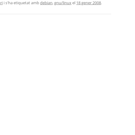
ri
i s'ha etiquetat amb
debian
,
gnu/linux
el
18 gener 2008
.