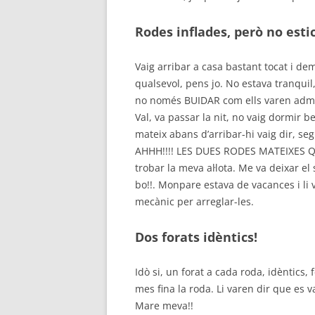
Rodes inflades, però no esti
Vaig arribar a casa bastant tocat i d
qualsevol, pens jo. No estava tranqui
no només BUIDAR com ells varen adm
Val, va passar la nit, no vaig dormir be 
mateix abans d’arribar-hi vaig dir, se
AHHH!!!! LES DUES RODES MATEIXES QU
trobar la meva al·lota. Me va deixar el
bo!!. Monpare estava de vacances i li va
mecànic per arreglar-les.
Dos forats idèntics!
Idò si, un forat a cada roda, idèntics,
mes fina la roda. Li varen dir que es v
Mare meva!!