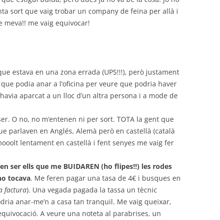
ta sort que vaig trobar un company de feina per allà i
re meva!! me vaig equivocar!
ue estava en una zona errada (UPS!!!), però justament
 que podia anar a l’oficina per veure que podria haver
havia aparcat a un lloc d’un altra persona i a mode de
 ser. O no, no m’entenen ni per sort. TOTA la gent que
 que parlaven en Anglés, Alemà però en castellà (català
mooolt lentament en castellà i fent senyes me vaig fer
en ser ells que me BUIDAREN (ho flipes!!) les rodes
no tocava
. Me feren pagar una tasa de 4€ i busques en
a factura
). Una vegada pagada la tassa un tècnic
odria anar-me’n a casa tan tranquil. Me vaig queixar,
 equivocació. A veure una noteta al parabrises, un