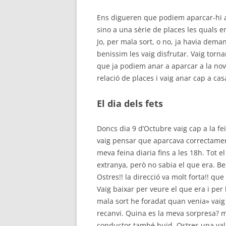
Ens digueren que podiem aparcar-hi a 
sino a una sèrie de places les quals 
Jo, per mala sort, o no, ja havia dem
benissim les vaig disfrutar. Vaig torn
que ja podiem anar a aparcar a la nov
relació de places i vaig anar cap a casa
El dia dels fets
Doncs dia 9 d’Octubre vaig cap a la fe
vaig pensar que aparcava correctament 
meva feina diaria fins a les 18h. Tot e
extranya, però no sabia el que era. Be,
Ostres!! la direcció va molt forta!! que
Vaig baixar per veure el que era i pe
mala sort he foradat quan venia» vaig 
recanvi. Quina es la meva sorpresa? m
conductor també buid. Ostres una val 