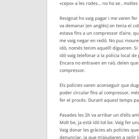
«cepo» a les rodes… no ho se , moltes
Resignat ho vaig pagar i me varen fer 
va demanar (en anglés) on tenia el cot
estava fins a un compressor d’aire, q
me vaig negar en redó. No puc moure 
idò, només tenim aquell! digueren. Si
idò vaig telefonar a la policia local
Encara no entraven en raó, deien que j
compressor.
Els policies varen aconseguir que dug
poder circular fins al compressor, més 
fer el procés. Durant aquest temps parl
Pasades les 2h va arribar un d’ells am
Molt be, ja està idò tot be. Vaig fer un
Vaig donar les gràcies als policies que
denunciar, ja que m’ajudaren a oplir 