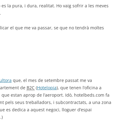
 es la pura, i dura, realitat. Ho vaig sofrir a les meves
.
plicar el que me va passar, se que no tendrà moltes
ultora
que, el mes de setembre passat me va
partement de
B2C
(
Hotelopia
), que tenen l’oficina a
res que estan aprop de l’aeroport. Idò, hotelbeds.com fa
nt pels seus treballadors, i subcontractats, a una zona
ue es dedica a aquest negoci, lloguer d’espai
.)