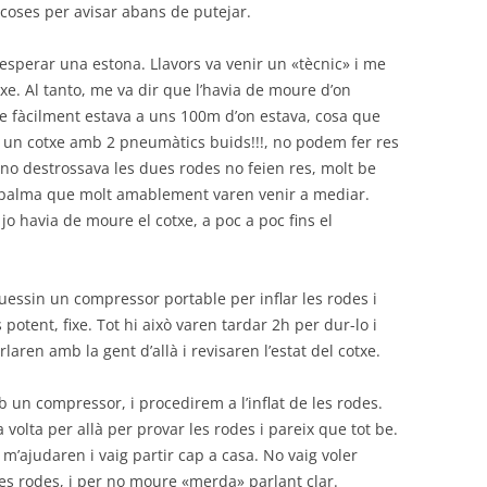
 coses per avisar abans de putejar.
esperar una estona. Llavors va venir un «tècnic» i me
xe. Al tanto, me va dir que l’havia de moure d’on
ue fàcilment estava a uns 100m d’on estava, cosa que
un cotxe amb 2 pneumàtics buids!!!, no podem fer res
 no destrossava les dues rodes no feien res, molt be
 de palma que molt amablement varen venir a mediar.
o havia de moure el cotxe, a poc a poc fins el
uessin un compressor portable per inflar les rodes i
potent, fixe. Tot hi això varen tardar 2h per dur-lo i
aren amb la gent d’allà i revisaren l’estat del cotxe.
b un compressor, i procedirem a l’inflat de les rodes.
a volta per allà per provar les rodes i pareix que tot be.
 m’ajudaren i vaig partir cap a casa. No vaig voler
les rodes, i per no moure «merda» parlant clar.