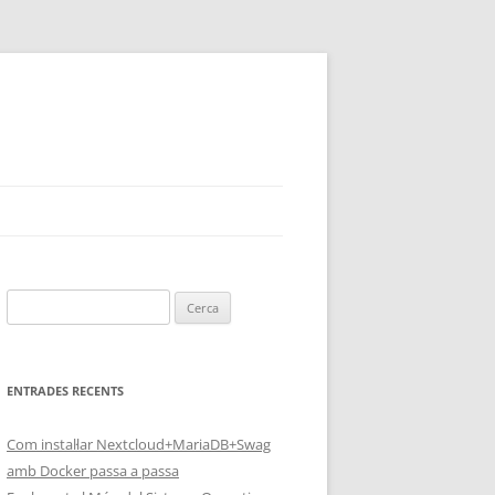
Cerca:
ENTRADES RECENTS
Com instal·lar Nextcloud+MariaDB+Swag
amb Docker passa a passa