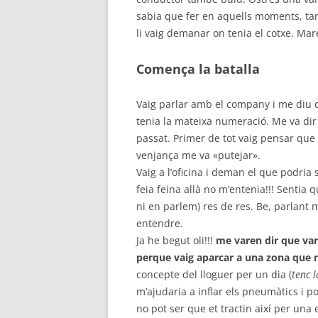
sabia que fer en aquells moments, tan
li vaig demanar on tenia el cotxe. Ma
Comença la batalla
Vaig parlar amb el company i me diu q
tenia la mateixa numeració. Me va dir
passat. Primer de tot vaig pensar que 
venjança me va «putejar».
Vaig a l’oficina i deman el que podria
feia feina allà no m’entenia!!! Sentia
ni en parlem) res de res. Be, parlant 
entendre.
Ja he begut oli!!!
me varen dir que var
perque vaig aparcar a una zona que 
concepte del lloguer per un dia (
tenc l
m’ajudaria a inflar els pneumàtics i p
no pot ser que et tractin així per una