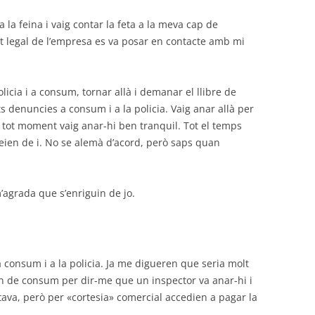
a la feina i vaig contar la feta a la meva cap de
nt legal de l’empresa es va posar en contacte amb mi
cia i a consum, tornar allà i demanar el llibre de
s denuncies a consum i a la policia. Vaig anar allà per
 tot moment vaig anar-hi ben tranquil. Tot el temps
eien de i. No se alemà d’acord, però saps quan
’agrada que s’enriguin de jo.
 consum i a la policia. Ja me digueren que seria molt
ren de consum per dir-me que un inspector va anar-hi i
ava, però per «cortesia» comercial accedien a pagar la