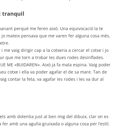
c tranquil
emanant perqué me feren això. Una equivocació la te
l, jo mateix pensava que me varen fer alguna cosa més,
etre.
i me vaig dirigir cap a la cotxeria a cercar el cotxe i jo
gur que me torn a trobar les dues rodes desinflades.
E ME «BUIDAREN». Això ja fa mala espina. Vaig poder
 seu cotxe i ella va poder agafar el de sa mare. Tan de
ig contar la feta, va agafar les rodes i les va dur al
 fets amb dolentia just al ben mig del dibuix, clar on es
a fer amb una agulla gruixada o alguna cosa per l’estil.