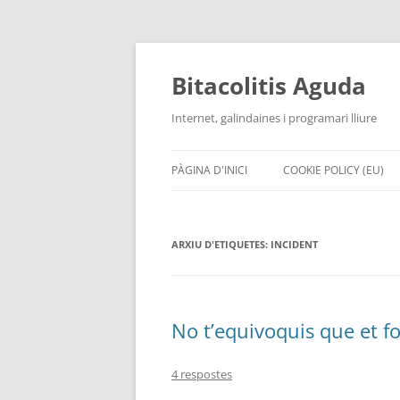
Vés
al
contingut
Bitacolitis Aguda
Internet, galindaines i programari lliure
PÀGINA D'INICI
COOKIE POLICY (EU)
ARXIU D'ETIQUETES:
INCIDENT
No t’equivoquis que et fo
4 respostes