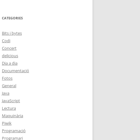
CATEGORIES
Bits i bytes
Codi
Concert
delicious
Dia a dia
Documentació
Fotos
General
Java
JavaScript
Lectura
Maquinària
Piwik
Programació
Programari