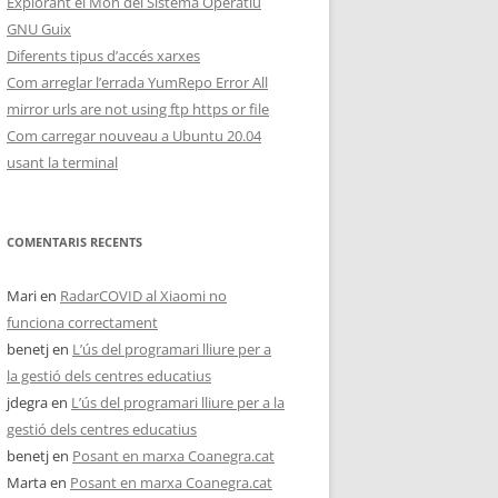
Explorant el Món del Sistema Operatiu
GNU Guix
Diferents tipus d’accés xarxes
Com arreglar l’errada YumRepo Error All
mirror urls are not using ftp https or file
Com carregar nouveau a Ubuntu 20.04
usant la terminal
COMENTARIS RECENTS
Mari
en
RadarCOVID al Xiaomi no
funciona correctament
benetj
en
L’ús del programari lliure per a
la gestió dels centres educatius
jdegra
en
L’ús del programari lliure per a la
gestió dels centres educatius
benetj
en
Posant en marxa Coanegra.cat
Marta
en
Posant en marxa Coanegra.cat