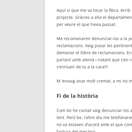
Aquí si que me va tocar la fibra. Arrib 
projecte. Gràcies a ella el departame
per veure el que havia passat.
Me recomanaren denunciar-los a la poli
reclamacions. Vaig posar les pertinent
demanar el llibre de reclamacions. En
parlant amb alemà i notant que s’en r
s’enriuen de tu a la cara!!!
M ‘envaig anar molt cremat, a mi no m
Fi de la història
Com be he contat vaig denunciar-los a
lent. Però be, l’altre dia me telefona
no va estaven d’acord amb el que cont
factura del mecànic.