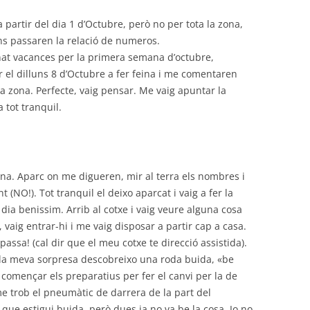
partir del dia 1 d’Octubre, però no per tota la zona,
ens passaren la relació de numeros.
anat vacances per la primera semana d’octubre,
ar el dilluns 8 d’Octubre a fer feina i me comentaren
a zona. Perfecte, vaig pensar. Me vaig apuntar la
 tot tranquil.
ina. Aparc on me digueren, mir al terra els nombres i
(NO!). Tot tranquil el deixo aparcat i vaig a fer la
l dia benissim. Arrib al cotxe i vaig veure alguna cosa
 vaig entrar-hi i me vaig disposar a partir cap a casa.
 passa! (cal dir que el meu cotxe te direcció assistida).
r la meva sorpresa descobreixo una roda buida, «be
començar els preparatius per fer el canvi per la de
e trob el pneumàtic de darrera de la part del
que estigui buida, però dues ja no va be la cosa. Jo no