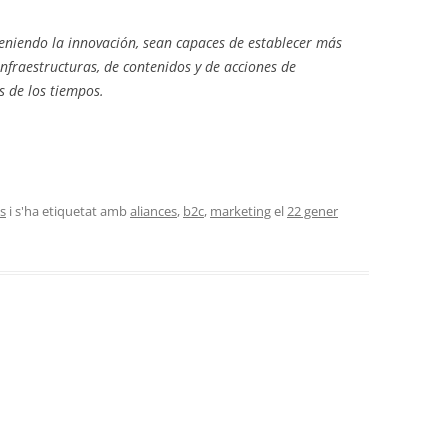
teniendo la innovación, sean capaces de establecer más
infraestructuras, de contenidos y de acciones de
s de los tiempos.
es
i s'ha etiquetat amb
aliances
,
b2c
,
marketing
el
22 gener