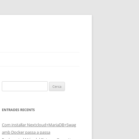
Cerca:
ENTRADES RECENTS
Com instal·lar Nextcloud+MariaDB+Swag
amb Docker passa a passa