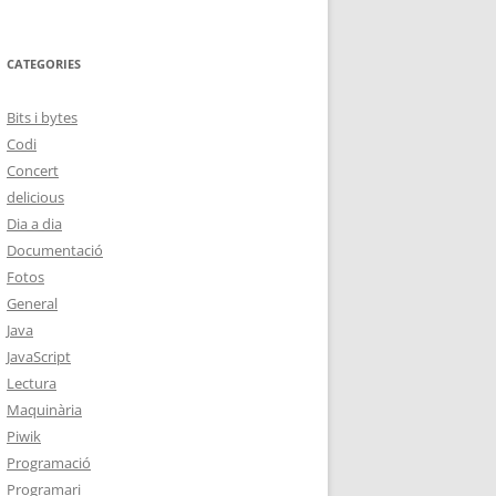
CATEGORIES
Bits i bytes
Codi
Concert
delicious
Dia a dia
Documentació
Fotos
General
Java
JavaScript
Lectura
Maquinària
Piwik
Programació
Programari