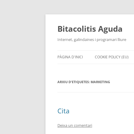
Vés
al
contingut
Bitacolitis Aguda
Internet, galindaines i programari lliure
PÀGINA D'INICI
COOKIE POLICY (EU)
ARXIU D'ETIQUETES:
MARKETING
Cita
Deixa un comentari