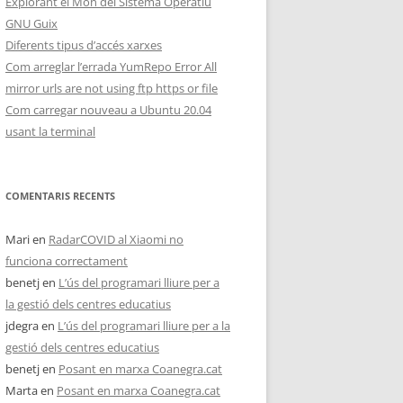
Explorant el Món del Sistema Operatiu
GNU Guix
Diferents tipus d’accés xarxes
Com arreglar l’errada YumRepo Error All
mirror urls are not using ftp https or file
Com carregar nouveau a Ubuntu 20.04
usant la terminal
COMENTARIS RECENTS
Mari
en
RadarCOVID al Xiaomi no
funciona correctament
benetj
en
L’ús del programari lliure per a
la gestió dels centres educatius
jdegra
en
L’ús del programari lliure per a la
gestió dels centres educatius
benetj
en
Posant en marxa Coanegra.cat
Marta
en
Posant en marxa Coanegra.cat