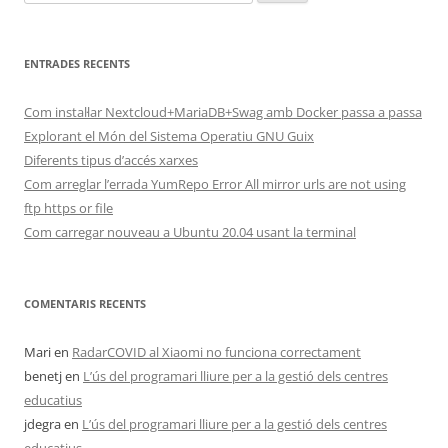
ENTRADES RECENTS
Com instal·lar Nextcloud+MariaDB+Swag amb Docker passa a passa
Explorant el Món del Sistema Operatiu GNU Guix
Diferents tipus d’accés xarxes
Com arreglar l’errada YumRepo Error All mirror urls are not using
ftp https or file
Com carregar nouveau a Ubuntu 20.04 usant la terminal
COMENTARIS RECENTS
Mari
en
RadarCOVID al Xiaomi no funciona correctament
benetj
en
L’ús del programari lliure per a la gestió dels centres
educatius
jdegra
en
L’ús del programari lliure per a la gestió dels centres