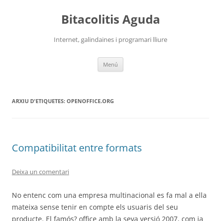
Vés
al
Bitacolitis Aguda
contingut
Internet, galindaines i programari lliure
Menú
ARXIU D'ETIQUETES:
OPENOFFICE.ORG
Compatibilitat entre formats
Deixa un comentari
No entenc com una empresa multinacional es fa mal a ella
mateixa sense tenir en compte els usuaris del seu
producte. El famós? office amb la seva versió 2007, com ja