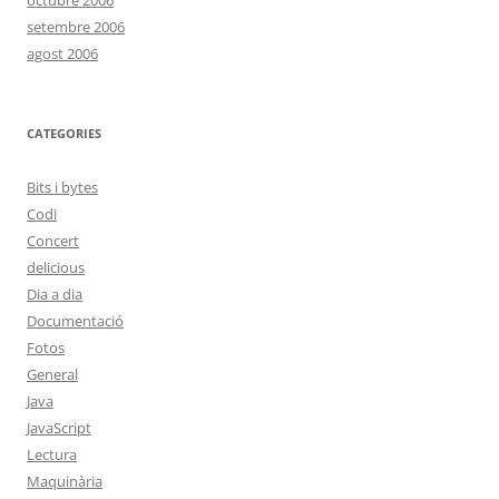
octubre 2006
setembre 2006
agost 2006
CATEGORIES
Bits i bytes
Codi
Concert
delicious
Dia a dia
Documentació
Fotos
General
Java
JavaScript
Lectura
Maquinària