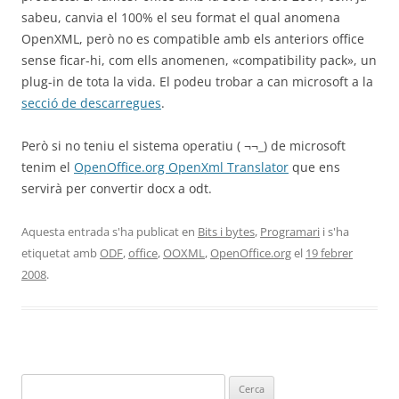
sabeu, canvia el 100% el seu format el qual anomena
OpenXML, però no es compatible amb els anteriors office
sense ficar-hi, com ells anomenen, «compatibility pack», un
plug-in de tota la vida. El podeu trobar a can microsoft a la
secció de descarregues
.
Però si no teniu el sistema operatiu ( ¬¬_) de microsoft
tenim el
OpenOffice.org OpenXml Translator
que ens
servirà per convertir docx a odt.
Aquesta entrada s'ha publicat en
Bits i bytes
,
Programari
i s'ha
etiquetat amb
ODF
,
office
,
OOXML
,
OpenOffice.org
el
19 febrer
2008
.
Cerca: