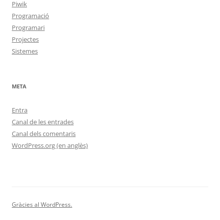
Piwik
Programació
Programari
Projectes
Sistemes
META
Entra
Canal de les entrades
Canal dels comentaris
WordPress.org (en anglès)
Gràcies al WordPress.