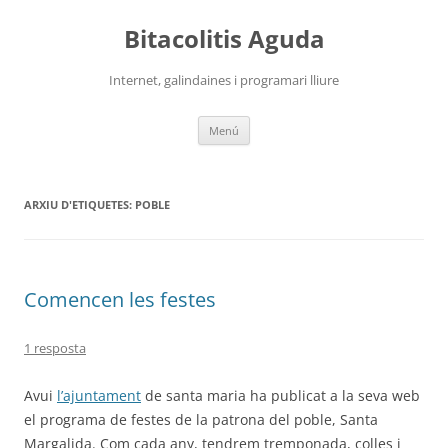
Vés
al
Bitacolitis Aguda
contingut
Internet, galindaines i programari lliure
Menú
ARXIU D'ETIQUETES:
POBLE
Comencen les festes
1 resposta
Avui
l’ajuntament
de santa maria ha publicat a la seva web
el programa de festes de la patrona del poble, Santa
Margalida. Com cada any, tendrem tremponada, colles i