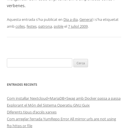
verbenes.
Aquesta entrada s'ha publicat en
Dia a dia
,
General
i s'ha etiquetat
amb
colles
,
festes
,
patrona
,
poble
el
7 juliol 2009
.
Cerca:
ENTRADES RECENTS
Com instal·lar Nextcloud+MariaDB+Swag amb Docker passa a passa
Explorant el Món del Sistema Operatiu GNU Guix
Diferents tipus d’accés xarxes
Com arreglar l’errada YumRepo Error All mirror urls are not using
ftp https or file