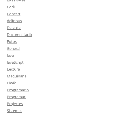
Bits i bytes
Codi
Concert
delicious
Dia a dia
Documentació
Fotos
General
Java
JavaScript
Lectura
Maquinària
Piwik
Programació
Programari
Projectes
Sistemes