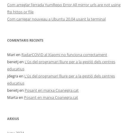
Com arreglar l’errada YumRepo Error All mirror urls are not using
ftp https or file
Com carregar nouveau a Ubuntu 20.04 usant la terminal
COMENTARIS RECENTS
Mari
en
RadarCOVID al Xiaomi no funciona correctament
benetj
en
L’ús del programari lliure per a la gestió dels centres
educatius
jdegra
en
L’ús del programari lliure per a la gestió dels centres
educatius
benetj
en
Posant en marxa Coanegra.cat
Marta
en
Posant en marxa Coanegra.cat
ARXIUS