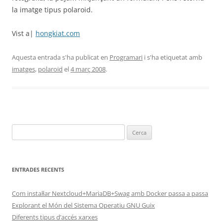
la imatge tipus polaroid.
Vist a|
hongkiat.com
Aquesta entrada s'ha publicat en
Programari
i s'ha etiquetat amb
imatges
,
polaroid
el
4 març 2008
.
Cerca:
ENTRADES RECENTS
Com instal·lar Nextcloud+MariaDB+Swag amb Docker passa a passa
Explorant el Món del Sistema Operatiu GNU Guix
Diferents tipus d’accés xarxes