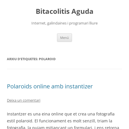
Vés
al
Bitacolitis Aguda
contingut
Internet, galindaines i programari lliure
Menú
ARXIU D'ETIQUETES:
POLAROID
Polaroids online amb instantizer
Deixa un comentari
Instantzer es una eina online que et crea una fotografia
estil polaroid. El funcionament es molt senzill, triam la
fotografia, la pujam mitjançant un formulari, i ens retorna