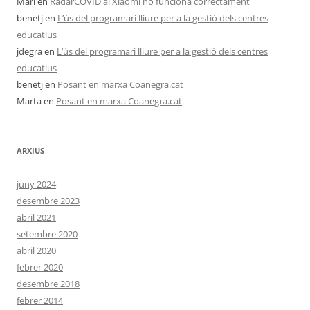
Mari
en
RadarCOVID al Xiaomi no funciona correctament
benetj
en
L’ús del programari lliure per a la gestió dels centres
educatius
jdegra
en
L’ús del programari lliure per a la gestió dels centres
educatius
benetj
en
Posant en marxa Coanegra.cat
Marta
en
Posant en marxa Coanegra.cat
ARXIUS
juny 2024
desembre 2023
abril 2021
setembre 2020
abril 2020
febrer 2020
desembre 2018
febrer 2014