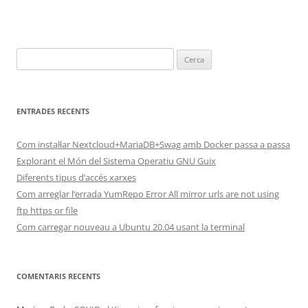
Cerca:
ENTRADES RECENTS
Com instal·lar Nextcloud+MariaDB+Swag amb Docker passa a passa
Explorant el Món del Sistema Operatiu GNU Guix
Diferents tipus d’accés xarxes
Com arreglar l’errada YumRepo Error All mirror urls are not using
ftp https or file
Com carregar nouveau a Ubuntu 20.04 usant la terminal
COMENTARIS RECENTS