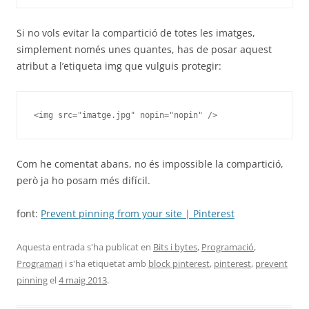
Si no vols evitar la compartició de totes les imatges,
simplement només unes quantes, has de posar aquest
atribut a l’etiqueta img que vulguis protegir:
<img src="imatge.jpg" nopin="nopin" />
Com he comentat abans, no és impossible la compartició,
però ja ho posam més difícil.
font:
Prevent pinning from your site | Pinterest
Aquesta entrada s'ha publicat en
Bits i bytes
,
Programació
,
Programari
i s'ha etiquetat amb
block pinterest
,
pinterest
,
prevent
pinning
el
4 maig 2013
.