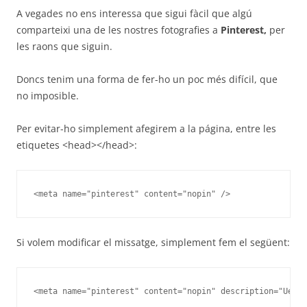
A vegades no ens interessa que sigui fàcil que algú
comparteixi una de les nostres fotografies a
Pinterest,
per
les raons que siguin.
Doncs tenim una forma de fer-ho un poc més difícil, que
no imposible.
Per evitar-ho simplement afegirem a la página, entre les
etiquetes <head></head>:
<meta name="pinterest" content="nopin" />
Si volem modificar el missatge, simplement fem el següent:
<meta name="pinterest" content="nopin" description="Uep!