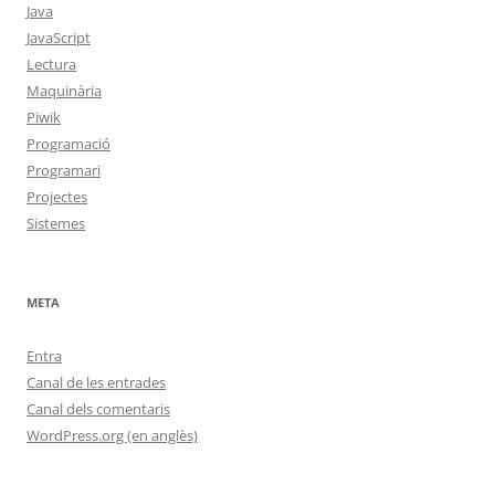
Java
JavaScript
Lectura
Maquinària
Piwik
Programació
Programari
Projectes
Sistemes
META
Entra
Canal de les entrades
Canal dels comentaris
WordPress.org (en anglès)