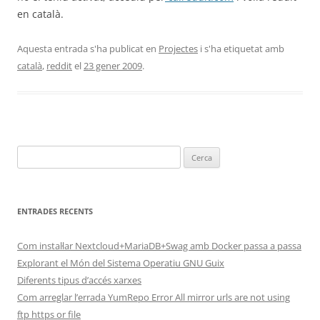
en català.
Aquesta entrada s'ha publicat en
Projectes
i s'ha etiquetat amb
català
,
reddit
el
23 gener 2009
.
Cerca:
ENTRADES RECENTS
Com instal·lar Nextcloud+MariaDB+Swag amb Docker passa a passa
Explorant el Món del Sistema Operatiu GNU Guix
Diferents tipus d’accés xarxes
Com arreglar l’errada YumRepo Error All mirror urls are not using
ftp https or file