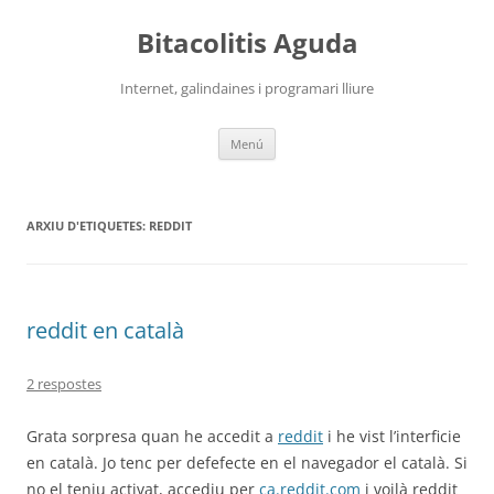
Vés
al
Bitacolitis Aguda
contingut
Internet, galindaines i programari lliure
Menú
ARXIU D'ETIQUETES:
REDDIT
reddit en català
2 respostes
Grata sorpresa quan he accedit a
reddit
i he vist l’interficie
en català. Jo tenc per defefecte en el navegador el català. Si
no el teniu activat, accediu per
ca.reddit.com
i voilà reddit