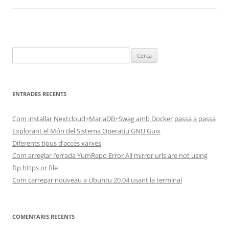
Cerca:
ENTRADES RECENTS
Com instal·lar Nextcloud+MariaDB+Swag amb Docker passa a passa
Explorant el Món del Sistema Operatiu GNU Guix
Diferents tipus d’accés xarxes
Com arreglar l’errada YumRepo Error All mirror urls are not using
ftp https or file
Com carregar nouveau a Ubuntu 20.04 usant la terminal
COMENTARIS RECENTS