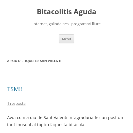
Vés
al
Bitacolitis Aguda
contingut
Internet, galindaines i programari lliure
Menú
ARXIU D'ETIQUETES:
SAN VALENTÍ
TSM!!
1 resposta
Avui com a dia de Sant Valentí, m’agradaria fer un post un
tant inusual al tòpic d’aquesta bitàcola.