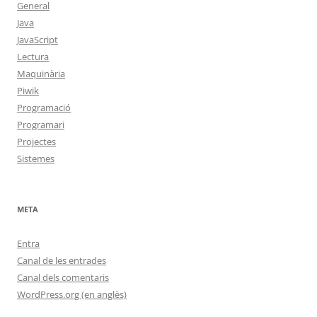
General
Java
JavaScript
Lectura
Maquinària
Piwik
Programació
Programari
Projectes
Sistemes
META
Entra
Canal de les entrades
Canal dels comentaris
WordPress.org (en anglès)