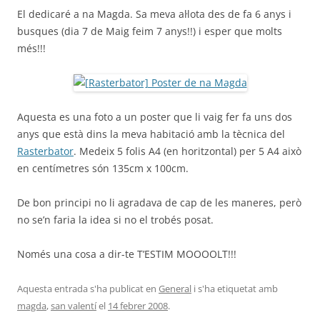
El dedicaré a na Magda. Sa meva al·lota des de fa 6 anys i
busques (dia 7 de Maig feim 7 anys!!) i esper que molts
més!!!
Aquesta es una foto a un poster que li vaig fer fa uns dos
anys que està dins la meva habitació amb la tècnica del
Rasterbator
. Medeix 5 folis A4 (en horitzontal) per 5 A4 això
en centímetres són 135cm x 100cm.
De bon principi no li agradava de cap de les maneres, però
no se’n faria la idea si no el trobés posat.
Només una cosa a dir-te T’ESTIM MOOOOLT!!!
Aquesta entrada s'ha publicat en
General
i s'ha etiquetat amb
magda
,
san valentí
el
14 febrer 2008
.