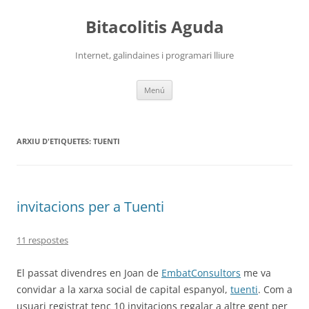
Vés
al
Bitacolitis Aguda
contingut
Internet, galindaines i programari lliure
Menú
ARXIU D'ETIQUETES:
TUENTI
invitacions per a Tuenti
11 respostes
El passat divendres en Joan de
EmbatConsultors
me va
convidar a la xarxa social de capital espanyol,
tuenti
. Com a
usuari registrat tenc 10 invitacions regalar a altre gent per