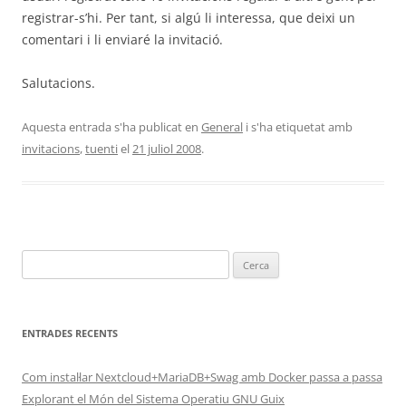
registrar-s’hi. Per tant, si algú li interessa, que deixi un
comentari i li enviaré la invitació.
Salutacions.
Aquesta entrada s'ha publicat en
General
i s'ha etiquetat amb
invitacions
,
tuenti
el
21 juliol 2008
.
Cerca:
ENTRADES RECENTS
Com instal·lar Nextcloud+MariaDB+Swag amb Docker passa a passa
Explorant el Món del Sistema Operatiu GNU Guix