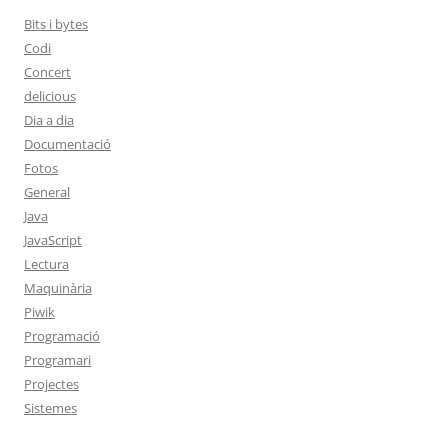
Bits i bytes
Codi
Concert
delicious
Dia a dia
Documentació
Fotos
General
Java
JavaScript
Lectura
Maquinària
Piwik
Programació
Programari
Projectes
Sistemes