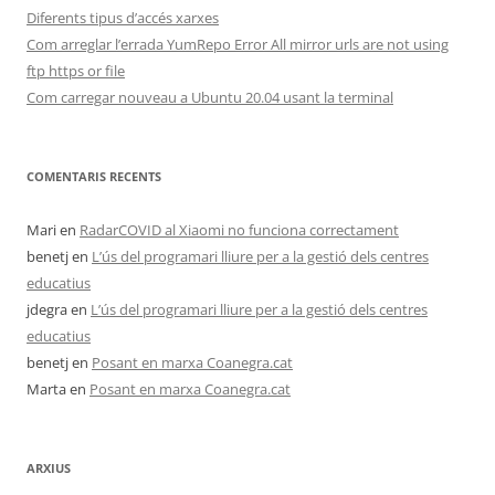
Diferents tipus d’accés xarxes
Com arreglar l’errada YumRepo Error All mirror urls are not using
ftp https or file
Com carregar nouveau a Ubuntu 20.04 usant la terminal
COMENTARIS RECENTS
Mari
en
RadarCOVID al Xiaomi no funciona correctament
benetj
en
L’ús del programari lliure per a la gestió dels centres
educatius
jdegra
en
L’ús del programari lliure per a la gestió dels centres
educatius
benetj
en
Posant en marxa Coanegra.cat
Marta
en
Posant en marxa Coanegra.cat
ARXIUS