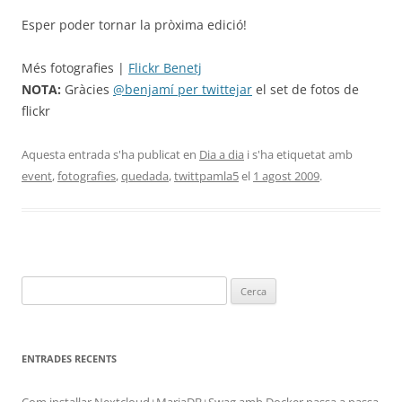
Esper poder tornar la pròxima edició!
Més fotografies |
Flickr Benetj
NOTA:
Gràcies
@benjamí per twittejar
el set de fotos de
flickr
Aquesta entrada s'ha publicat en
Dia a dia
i s'ha etiquetat amb
event
,
fotografies
,
quedada
,
twittpamla5
el
1 agost 2009
.
Cerca:
ENTRADES RECENTS