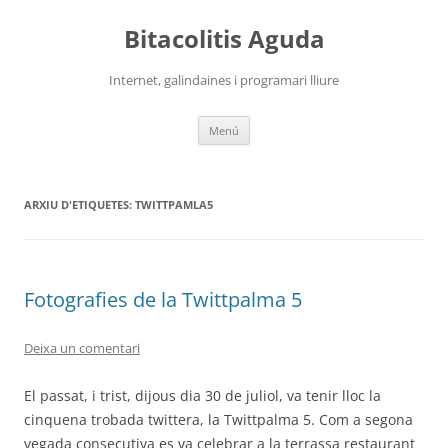
Vés
al
Bitacolitis Aguda
contingut
Internet, galindaines i programari lliure
Menú
ARXIU D'ETIQUETES:
TWITTPAMLA5
Fotografies de la Twittpalma 5
Deixa un comentari
El passat, i trist, dijous dia 30 de juliol, va tenir lloc la
cinquena trobada twittera, la Twittpalma 5. Com a segona
vegada consecutiva es va celebrar a la terrassa restaurant