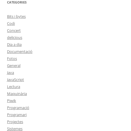
CATEGORIES
Bits i bytes
Codi
Concert
delicious
Dia a dia
Documentació
Fotos
General
Java
JavaScript
Lectura
Maquinària
Piwik
Programació
Programari
Projectes
Sistemes