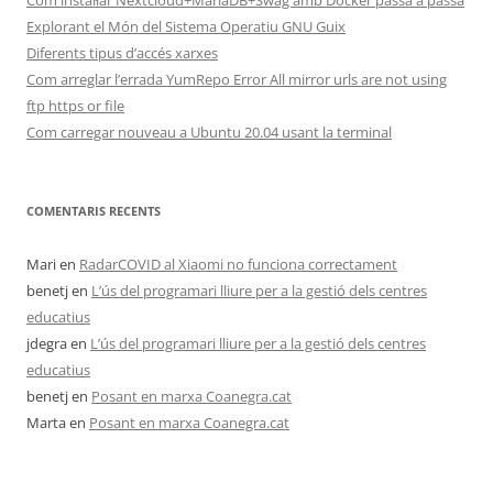
Com instal·lar Nextcloud+MariaDB+Swag amb Docker passa a passa
Explorant el Món del Sistema Operatiu GNU Guix
Diferents tipus d’accés xarxes
Com arreglar l’errada YumRepo Error All mirror urls are not using
ftp https or file
Com carregar nouveau a Ubuntu 20.04 usant la terminal
COMENTARIS RECENTS
Mari
en
RadarCOVID al Xiaomi no funciona correctament
benetj
en
L’ús del programari lliure per a la gestió dels centres
educatius
jdegra
en
L’ús del programari lliure per a la gestió dels centres
educatius
benetj
en
Posant en marxa Coanegra.cat
Marta
en
Posant en marxa Coanegra.cat