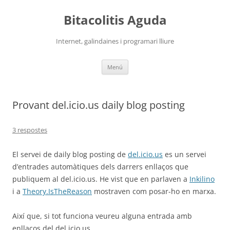
Vés
al
Bitacolitis Aguda
contingut
Internet, galindaines i programari lliure
Menú
Provant del.icio.us daily blog posting
3 respostes
El servei de daily blog posting de
del.icio.us
es un servei
d’entrades automàtiques dels darrers enllaços que
publiquem al del.icio.us. He vist que en parlaven a
Inkilino
i a
Theory.IsTheReason
mostraven com posar-ho en marxa.
Així que, si tot funciona veureu alguna entrada amb
enllaços del del.icio.us.