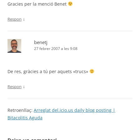
Gracies per la menció Benet
↓
Respon
benetj
27 febrer 2007 a les 9:08
De res, gràcies a tú per aquets «trucs»
↓
Respon
Retroenllaç:
Arreglat del.icio.us daily blog posting |
Bitacolitis Aguda