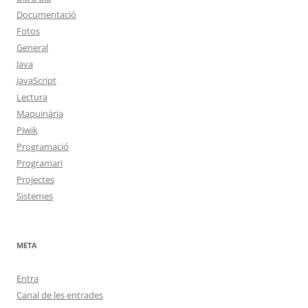
Documentació
Fotos
General
Java
JavaScript
Lectura
Maquinària
Piwik
Programació
Programari
Projectes
Sistemes
META
Entra
Canal de les entrades