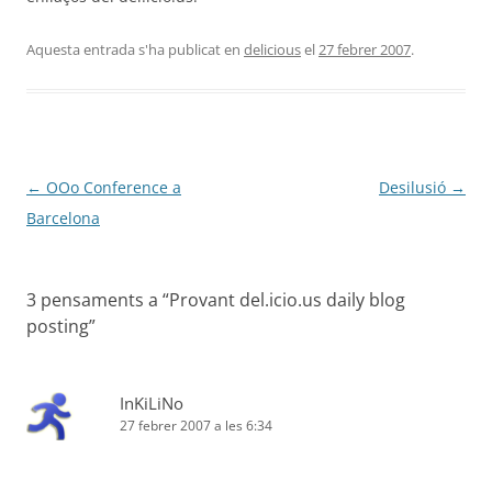
Aquesta entrada s'ha publicat en
delicious
el
27 febrer 2007
.
Navegació
←
OOo Conference a
Desilusió
→
per
Barcelona
les
entrades
3 pensaments a “
Provant del.icio.us daily blog
posting
”
InKiLiNo
27 febrer 2007 a les 6:34