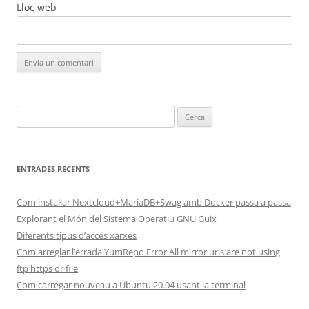
Lloc web
Cerca:
ENTRADES RECENTS
Com instal·lar Nextcloud+MariaDB+Swag amb Docker passa a passa
Explorant el Món del Sistema Operatiu GNU Guix
Diferents tipus d’accés xarxes
Com arreglar l’errada YumRepo Error All mirror urls are not using
ftp https or file
Com carregar nouveau a Ubuntu 20.04 usant la terminal