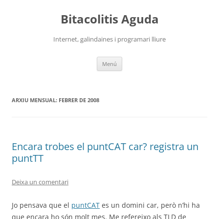
Vés
al
Bitacolitis Aguda
contingut
Internet, galindaines i programari lliure
Menú
ARXIU MENSUAL:
FEBRER DE 2008
Encara trobes el puntCAT car? registra un
puntTT
Deixa un comentari
Jo pensava que el
puntCAT
es un domini car, però n’hi ha
que encara ho són molt mes. Me refereixo als TLD de