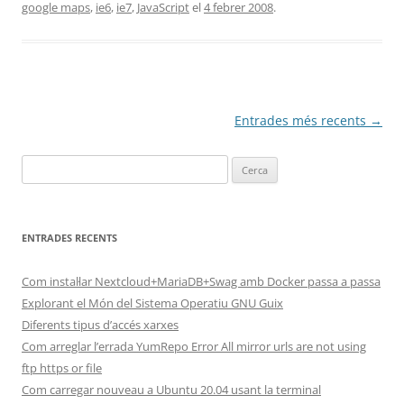
google maps
,
ie6
,
ie7
,
JavaScript
el
4 febrer 2008
.
Navegació
Entrades més recents
→
per
Cerca:
les
entrades
ENTRADES RECENTS
Com instal·lar Nextcloud+MariaDB+Swag amb Docker passa a passa
Explorant el Món del Sistema Operatiu GNU Guix
Diferents tipus d’accés xarxes
Com arreglar l’errada YumRepo Error All mirror urls are not using
ftp https or file
Com carregar nouveau a Ubuntu 20.04 usant la terminal