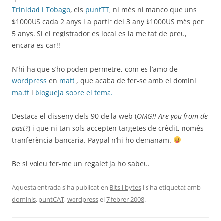
Trinidad i Tobago
, els
puntTT
, ni més ni manco que uns
$1000US cada 2 anys i a partir del 3 any $1000US més per
5 anys. Si el registrador es local es la meitat de preu,
encara es car!!
N’hi ha que s’ho poden permetre, com es l’amo de
wordpress
en
matt
, que acaba de fer-se amb el domini
ma.tt
i
blogueja sobre el tema.
Destaca el disseny dels 90 de la web (
OMG!! Are you from de
past?
) i que ni tan sols accepten targetes de crèdit, només
tranferència bancaria. Paypal n’hi ho demanam.
Be si voleu fer-me un regalet ja ho sabeu.
Aquesta entrada s'ha publicat en
Bits i bytes
i s'ha etiquetat amb
dominis
,
puntCAT
,
wordpress
el
7 febrer 2008
.