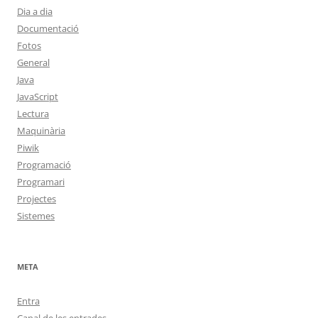
Dia a dia
Documentació
Fotos
General
Java
JavaScript
Lectura
Maquinària
Piwik
Programació
Programari
Projectes
Sistemes
META
Entra