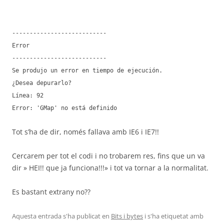
---------------------------
Error
---------------------------
Se produjo un error en tiempo de ejecución.
¿Desea depurarlo?
Línea: 92
Error: 'GMap' no está definido
Tot s’ha de dir, només fallava amb IE6 i IE7!!
Cercarem per tot el codi i no trobarem res, fins que un va
dir » HEI!! que ja funciona!!!» i tot va tornar a la normalitat.
Es bastant extrany no??
Aquesta entrada s'ha publicat en
Bits i bytes
i s'ha etiquetat amb