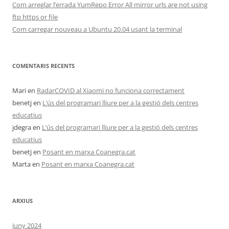
Com arreglar l’errada YumRepo Error All mirror urls are not using
ftp https or file
Com carregar nouveau a Ubuntu 20.04 usant la terminal
COMENTARIS RECENTS
Mari
en
RadarCOVID al Xiaomi no funciona correctament
benetj
en
L’ús del programari lliure per a la gestió dels centres
educatius
jdegra
en
L’ús del programari lliure per a la gestió dels centres
educatius
benetj
en
Posant en marxa Coanegra.cat
Marta
en
Posant en marxa Coanegra.cat
ARXIUS
juny 2024