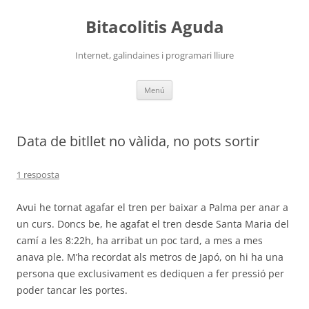
Vés
al
Bitacolitis Aguda
contingut
Internet, galindaines i programari lliure
Menú
Data de bitllet no vàlida, no pots sortir
1 resposta
Avui he tornat agafar el tren per baixar a Palma per anar a
un curs. Doncs be, he agafat el tren desde Santa Maria del
camí a les 8:22h, ha arribat un poc tard, a mes a mes
anava ple. M’ha recordat als metros de Japó, on hi ha una
persona que exclusivament es dediquen a fer pressió per
poder tancar les portes.