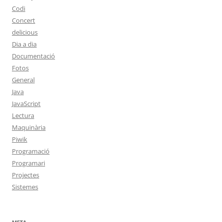
Codi
Concert
delicious
Dia a dia
Documentació
Fotos
General
Java
JavaScript
Lectura
Maquinària
Piwik
Programació
Programari
Projectes
Sistemes