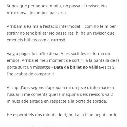
Supos que per aquest motiu, no passa el revisor. No
m’extranya, jo tampoc passaria.
Arribam a Palma a l’estació intermodal i, com ho feim per
sortir? no tenc bitllet? No passa res, hi ha un revisor que
emet els bitllets com a xurros!!
Vaig a pagar-lo i m’ho dona. A les sortides es forma un
embos. Arriba el meu moment de sortir i a la pantalla de la
porta surt un missatge
«Data de bitllet no vàlida»
[sic] Si
l’he acabat de comprar!!!
Al cap d’uns segons s’apropa a mi un jove d’informacio a
l’usuari i me comenta que la màquina dels revisors va 2
minuts adelantada en respecte a la porta de sortida.
He esperat els dos minuts de rigor, i a la fi he pogut sortir.