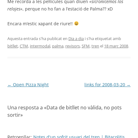
Me recorda a les pel·lícules quan diuen
«sicronicemos los
relojes»
, perque no ho fan a l’estació de Palma?? xD
Encara m’estic xapant de riure!!
Aquesta entrada s'ha publicat en
Dia a dia
i s'ha etiquetat amb
bitllet
,
CTM
,
intermodal
,
palma
,
revisors
,
SFM
,
tren
el
18 març 2008
.
Navegació
←
Open Pizza Night
links for 2008-03-20
→
per
les
Una resposta a «
Data de bitllet no vàlida, no pots
entrades
sortir
»
Retroenllaç:
Notes d'un sofrit usuari del tren | Bitacolitis