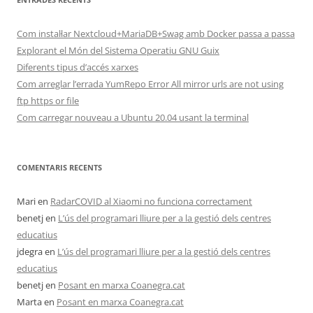
Com instal·lar Nextcloud+MariaDB+Swag amb Docker passa a passa
Explorant el Món del Sistema Operatiu GNU Guix
Diferents tipus d’accés xarxes
Com arreglar l’errada YumRepo Error All mirror urls are not using
ftp https or file
Com carregar nouveau a Ubuntu 20.04 usant la terminal
COMENTARIS RECENTS
Mari
en
RadarCOVID al Xiaomi no funciona correctament
benetj
en
L’ús del programari lliure per a la gestió dels centres
educatius
jdegra
en
L’ús del programari lliure per a la gestió dels centres
educatius
benetj
en
Posant en marxa Coanegra.cat
Marta
en
Posant en marxa Coanegra.cat