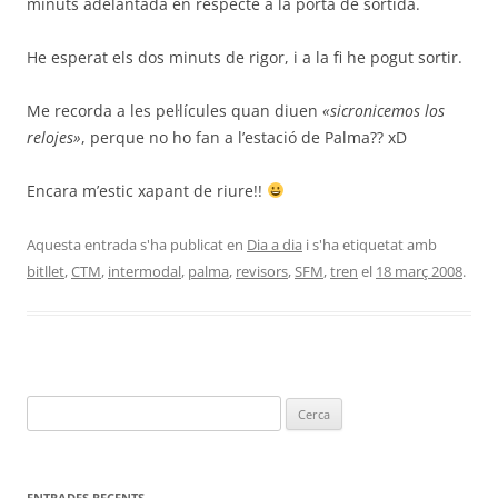
minuts adelantada en respecte a la porta de sortida.
He esperat els dos minuts de rigor, i a la fi he pogut sortir.
Me recorda a les pel·lícules quan diuen
«sicronicemos los
relojes»
, perque no ho fan a l’estació de Palma?? xD
Encara m’estic xapant de riure!!
Aquesta entrada s'ha publicat en
Dia a dia
i s'ha etiquetat amb
bitllet
,
CTM
,
intermodal
,
palma
,
revisors
,
SFM
,
tren
el
18 març 2008
.
Cerca:
ENTRADES RECENTS