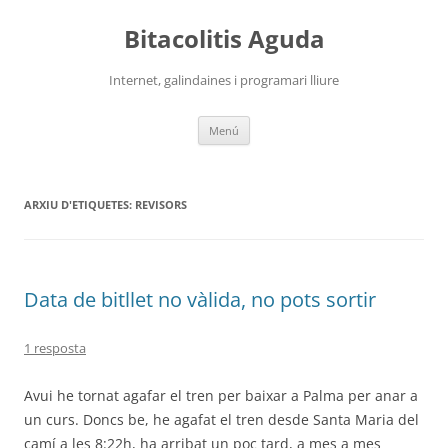
Vés
al
Bitacolitis Aguda
contingut
Internet, galindaines i programari lliure
Menú
ARXIU D'ETIQUETES:
REVISORS
Data de bitllet no vàlida, no pots sortir
1 resposta
Avui he tornat agafar el tren per baixar a Palma per anar a
un curs. Doncs be, he agafat el tren desde Santa Maria del
camí a les 8:22h, ha arribat un poc tard, a mes a mes