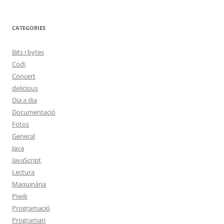
CATEGORIES
Bits i bytes
Codi
Concert
delicious
Dia a dia
Documentació
Fotos
General
Java
JavaScript
Lectura
Maquinària
Piwik
Programació
Programari