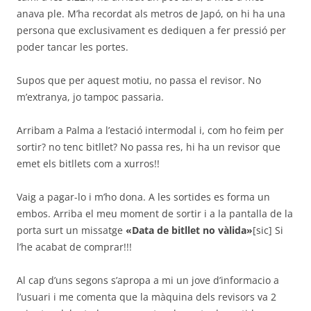
anava ple. M’ha recordat als metros de Japó, on hi ha una
persona que exclusivament es dediquen a fer pressió per
poder tancar les portes.
Supos que per aquest motiu, no passa el revisor. No
m’extranya, jo tampoc passaria.
Arribam a Palma a l’estació intermodal i, com ho feim per
sortir? no tenc bitllet? No passa res, hi ha un revisor que
emet els bitllets com a xurros!!
Vaig a pagar-lo i m’ho dona. A les sortides es forma un
embos. Arriba el meu moment de sortir i a la pantalla de la
porta surt un missatge
«Data de bitllet no vàlida»
[sic] Si
l’he acabat de comprar!!!
Al cap d’uns segons s’apropa a mi un jove d’informacio a
l’usuari i me comenta que la màquina dels revisors va 2