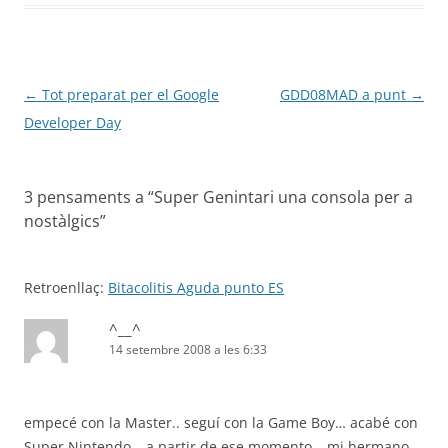
Navegació
←
Tot preparat per el Google
GDD08MAD a punt
→
per
Developer Day
les
entrades
3 pensaments a “
Super Genintari una consola per a
nostàlgics
”
Retroenllaç:
Bitacolitis Aguda punto ES
^__^
14 setembre 2008 a les 6:33
empecé con la Master.. seguí con la Game Boy… acabé con
Super Nintendo… a partir de ese momento… mi hermano