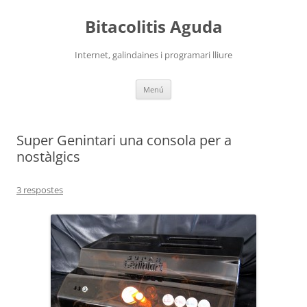
Vés
al
Bitacolitis Aguda
contingut
Internet, galindaines i programari lliure
Menú
Super Genintari una consola per a
nostàlgics
3 respostes