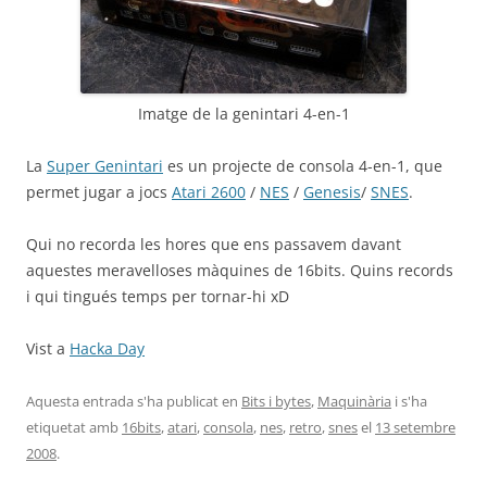
Imatge de la genintari 4-en-1
La
Super Genintari
es un projecte de consola 4-en-1, que
permet jugar a jocs
Atari 2600
/
NES
/
Genesis
/
SNES
.
Qui no recorda les hores que ens passavem davant
aquestes meravelloses màquines de 16bits. Quins records
i qui tingués temps per tornar-hi xD
Vist a
Hacka Day
Aquesta entrada s'ha publicat en
Bits i bytes
,
Maquinària
i s'ha
etiquetat amb
16bits
,
atari
,
consola
,
nes
,
retro
,
snes
el
13 setembre
2008
.