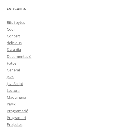
CATEGORIES
Bits i bytes
Codi
Concert
delicious
Dia a dia
Documentació
Fotos
General
Java
JavaScript
Lectura
Maquinària
Piwik
Programació
Programari
Projectes