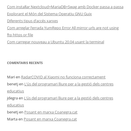
Com instal·lar Nextcloud+MariaDB+Swag amb Docker passa a passa
Explorant el Món del Sistema Operatiu GNU Guix
Diferents tipus d’accés xarxes
Com arreglar l’errada YumRepo Error All mirror urls are not using
ftp https or file
Com carregar nouveau a Ubuntu 20.04 usant la terminal
COMENTARIS RECENTS
Mari
en
RadarCOVID al Xiaomi no funciona correctament
benetj
en
L’ús del programari lliure per a la gestió dels centres
educatius
jdegra
en
L’ús del programari lliure per a la gestió dels centres
educatius
benetj
en
Posant en marxa Coanegra.cat
Marta
en
Posant en marxa Coanegra.cat