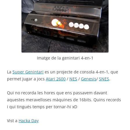
Imatge de la genintari 4-en-1
La
Super Genintari
es un projecte de consola 4-en-1, que
permet jugar a jocs
Atari 2600
/
NES
/
Genesis
/
SNES
.
Qui no recorda les hores que ens passavem davant
aquestes meravelloses màquines de 16bits. Quins records
i qui tingués temps per tornar-hi xD
Vist a
Hacka Day