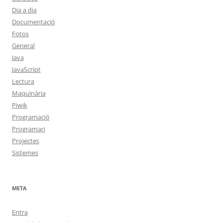
Dia a dia
Documentació
Fotos
General
Java
JavaScript
Lectura
Maquinària
Piwik
Programació
Programari
Projectes
Sistemes
META
Entra