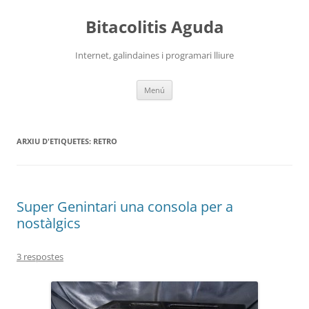
Vés
al
Bitacolitis Aguda
contingut
Internet, galindaines i programari lliure
Menú
ARXIU D'ETIQUETES:
RETRO
Super Genintari una consola per a
nostàlgics
3 respostes