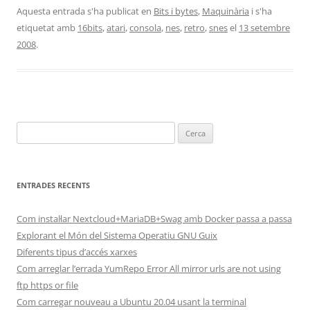
Aquesta entrada s'ha publicat en
Bits i bytes
,
Maquinària
i s'ha
etiquetat amb
16bits
,
atari
,
consola
,
nes
,
retro
,
snes
el
13 setembre
2008
.
Cerca:
ENTRADES RECENTS
Com instal·lar Nextcloud+MariaDB+Swag amb Docker passa a passa
Explorant el Món del Sistema Operatiu GNU Guix
Diferents tipus d’accés xarxes
Com arreglar l’errada YumRepo Error All mirror urls are not using
ftp https or file
Com carregar nouveau a Ubuntu 20.04 usant la terminal