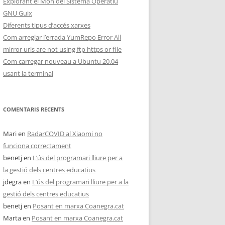
Explorant el Món del Sistema Operatiu
GNU Guix
Diferents tipus d’accés xarxes
Com arreglar l’errada YumRepo Error All
mirror urls are not using ftp https or file
Com carregar nouveau a Ubuntu 20.04
usant la terminal
COMENTARIS RECENTS
Mari
en
RadarCOVID al Xiaomi no
funciona correctament
benetj
en
L’ús del programari lliure per a
la gestió dels centres educatius
jdegra
en
L’ús del programari lliure per a la
gestió dels centres educatius
benetj
en
Posant en marxa Coanegra.cat
Marta
en
Posant en marxa Coanegra.cat