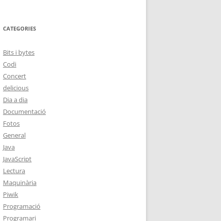
CATEGORIES
Bits i bytes
Codi
Concert
delicious
Dia a dia
Documentació
Fotos
General
Java
JavaScript
Lectura
Maquinària
Piwik
Programació
Programari