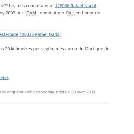
ide?? be, més concretament
128036 Rafael Nadal
.
ny 2003 per l’
OAM
i nominat per l’
IAU
en honor de
uns 20 kilòmetres per segón, més aprop de Mart que de
abase
 s'ha etiquetat amb
astronomia
,
òrbita
el
30 març 2009
.