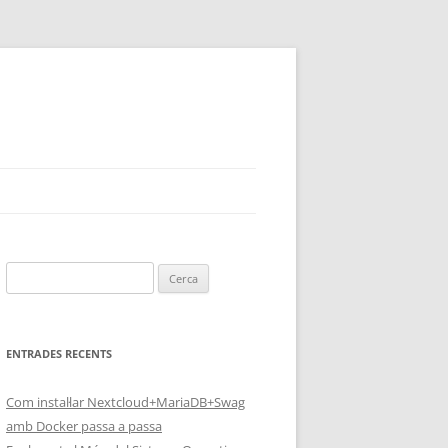
Cerca:
ENTRADES RECENTS
Com instal·lar Nextcloud+MariaDB+Swag
amb Docker passa a passa