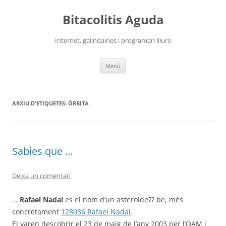
Vés
al
Bitacolitis Aguda
contingut
Internet, galindaines i programari lliure
Menú
ARXIU D'ETIQUETES:
ÒRBITA
Sabies que …
Deixa un comentari
…
Rafael Nadal
es el nom d’un asteroide?? be, més
concretament
128036 Rafael Nadal
.
El varen descobrir el 23 de maig de l’any 2003 per l’
OAM
i