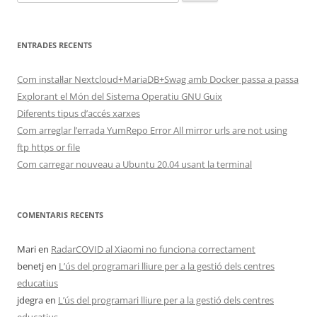
ENTRADES RECENTS
Com instal·lar Nextcloud+MariaDB+Swag amb Docker passa a passa
Explorant el Món del Sistema Operatiu GNU Guix
Diferents tipus d’accés xarxes
Com arreglar l’errada YumRepo Error All mirror urls are not using
ftp https or file
Com carregar nouveau a Ubuntu 20.04 usant la terminal
COMENTARIS RECENTS
Mari
en
RadarCOVID al Xiaomi no funciona correctament
benetj
en
L’ús del programari lliure per a la gestió dels centres
educatius
jdegra
en
L’ús del programari lliure per a la gestió dels centres