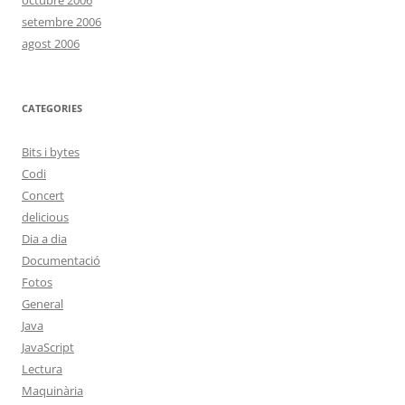
octubre 2006
setembre 2006
agost 2006
CATEGORIES
Bits i bytes
Codi
Concert
delicious
Dia a dia
Documentació
Fotos
General
Java
JavaScript
Lectura
Maquinària