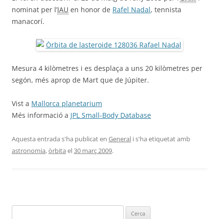
nominat per l’
IAU
en honor de
Rafel Nadal
, tennista
manacorí.
Mesura 4 kilòmetres i es desplaça a uns 20 kilòmetres per
segón, més aprop de Mart que de Júpiter.
Vist a
Mallorca planetarium
Més informació a
JPL Small-Body Database
Aquesta entrada s'ha publicat en
General
i s'ha etiquetat amb
astronomia
,
òrbita
el
30 març 2009
.
Cerca: