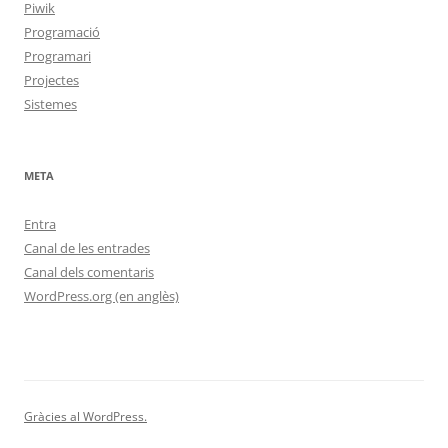
Piwik
Programació
Programari
Projectes
Sistemes
META
Entra
Canal de les entrades
Canal dels comentaris
WordPress.org (en anglès)
Gràcies al WordPress.