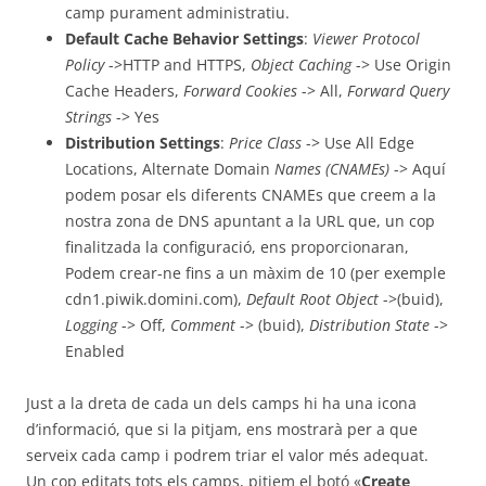
camp purament administratiu.
Default Cache Behavior Settings
:
Viewer Protocol
Policy
->HTTP and HTTPS,
Object Caching
-> Use Origin
Cache Headers,
Forward Cookies
-> All,
Forward Query
Strings
-> Yes
Distribution Settings
:
Price Class
-> Use All Edge
Locations, Alternate Domain
Names (CNAMEs)
-> Aquí
podem posar els diferents CNAMEs que creem a la
nostra zona de DNS apuntant a la URL que, un cop
finalitzada la configuració, ens proporcionaran,
Podem crear-ne fins a un màxim de 10 (per exemple
cdn1.piwik.domini.com),
Default Root Object
->(buid),
Logging
-> Off,
Comment
-> (buid),
Distribution State
->
Enabled
Just a la dreta de cada un dels camps hi ha una icona
d’informació, que si la pitjam, ens mostrarà per a que
serveix cada camp i podrem triar el valor més adequat.
Un cop editats tots els camps, pitjem el botó «
Create