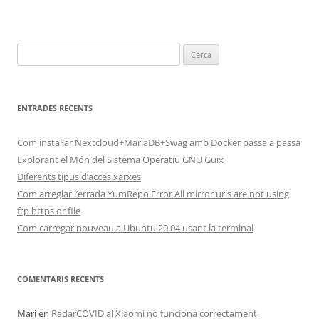
Cerca:
ENTRADES RECENTS
Com instal·lar Nextcloud+MariaDB+Swag amb Docker passa a passa
Explorant el Món del Sistema Operatiu GNU Guix
Diferents tipus d’accés xarxes
Com arreglar l’errada YumRepo Error All mirror urls are not using
ftp https or file
Com carregar nouveau a Ubuntu 20.04 usant la terminal
COMENTARIS RECENTS
Mari
en
RadarCOVID al Xiaomi no funciona correctament