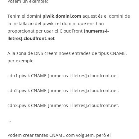
Posem un exemple:
Tenim el domini
piwik.domini.com
aquest és el domini de
la instal·lació del piwik i el domini que ens han
proporcionat per usar el CloudFront
[numeros-i-
lletres].cloudfront.net
A la zona de DNS creem noves entrades de tipus CNAME,
per exemple
cdn1.piwik CNAME [numeros-i-lletres].cloudfront.net.
cdn2.piwik CNAME [numeros-i-lletres].cloudfront.net.
cdn3.piwik CNAME [numeros-i-lletres].cloudfront.net.
…
Podem crear tantes CNAME com volguem, però el