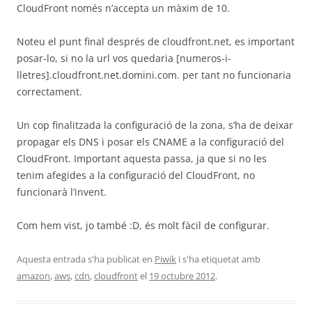
CloudFront només n’accepta un màxim de 10.
Noteu el punt final després de cloudfront.net, es important
posar-lo, si no la url vos quedaria [numeros-i-
lletres].cloudfront.net.domini.com. per tant no funcionaria
correctament.
Un cop finalitzada la configuració de la zona, s’ha de deixar
propagar els DNS i posar els CNAME a la configuració del
CloudFront. Important aquesta passa, ja que si no les
tenim afegides a la configuració del CloudFront, no
funcionarà l’invent.
Com hem vist, jo també :D, és molt fàcil de configurar.
Aquesta entrada s'ha publicat en
Piwik
i s'ha etiquetat amb
amazon
,
aws
,
cdn
,
cloudfront
el
19 octubre 2012
.