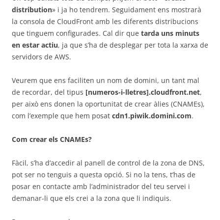
distribution
» i ja ho tendrem. Seguidament ens mostrarà
la consola de CloudFront amb les diferents distribucions
que tinguem configurades. Cal dir que
tarda uns minuts
en estar actiu
, ja que s’ha de desplegar per tota la xarxa de
servidors de AWS.
Veurem que ens faciliten un nom de domini, un tant mal
de recordar, del tipus
[numeros-i-lletres].cloudfront.net
,
per això ens donen la oportunitat de crear àlies (CNAMEs),
com l’exemple que hem posat
cdn1.piwik.domini.com
.
Com crear els CNAMEs?
Fàcil, s’ha d’accedir al panell de control de la zona de DNS,
pot ser no tenguis a questa opció. Si no la tens, t’has de
posar en contacte amb l’administrador del teu servei i
demanar-li que els crei a la zona que li indiquis.