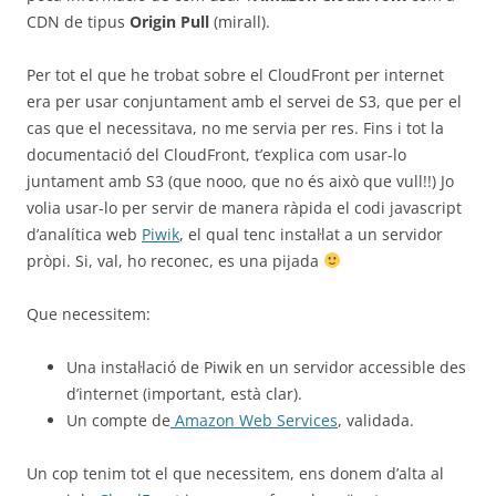
CDN de tipus
Origin Pull
(mirall).
Per tot el que he trobat sobre el CloudFront per internet
era per usar conjuntament amb el servei de S3, que per el
cas que el necessitava, no me servia per res. Fins i tot la
documentació del CloudFront, t’explica com usar-lo
juntament amb S3 (que nooo, que no és això que vull!!) Jo
volia usar-lo per servir de manera ràpida el codi javascript
d’analítica web
Piwik
, el qual tenc instal·lat a un servidor
pròpi. Si, val, ho reconec, es una pijada
Que necessitem:
Una instal·lació de Piwik en un servidor accessible des
d’internet (important, està clar).
Un compte de
Amazon Web Services
, validada.
Un cop tenim tot el que necessitem, ens donem d’alta al