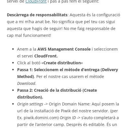
servei de
CloudFront
i pas a pas fem el següent:
Descàrrega de responsabilitats
: Aquesta és la configuració
que a mi m’ha anat be. No significa que pel teu cas sigui
aquesta que hagis de seguir! No me faig responsable de
cap mal funcionament!
Anem a la
AWS Management Console
i seleccionem
el servei
CloudFront.
Click al botó «
Create distribution
«
Passa 1: Seleccionem el mètode d’entrega (Delivery
Method)
. Per el nostre cas usarem el mètode
Download
.
Passa 2: Creació de la distribució (Create
distribution).
Origin settings ->
Origin Domain Name: Aquí posem la
url de la instal·lació de Piwik del nostre servidor. (per
Ex. piwik.domini.com)
Origin ID ->
s’auto completarà a
partir de l’anterior camp. Després és editable. És un