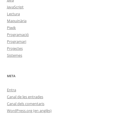
Java
JavaScript
Lectura
Maquinària
Piwik
Programació
Programari
Projectes
Sistemes
META
Entra
Canal de les entrades
Canal dels comentaris
WordPress.org (en anglès)