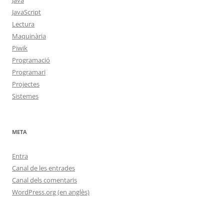
Java
JavaScript
Lectura
Maquinària
Piwik
Programació
Programari
Projectes
Sistemes
META
Entra
Canal de les entrades
Canal dels comentaris
WordPress.org (en anglès)