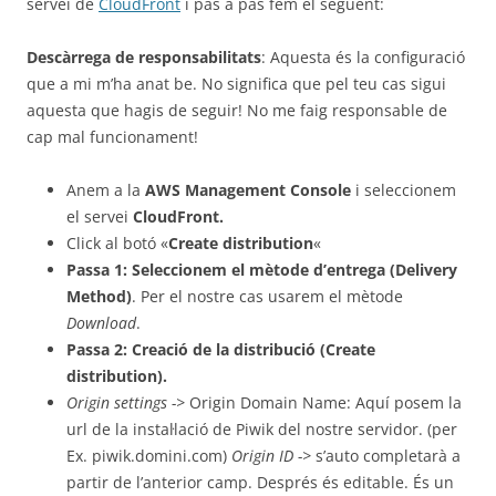
servei de
CloudFront
i pas a pas fem el següent:
Descàrrega de responsabilitats
: Aquesta és la configuració
que a mi m’ha anat be. No significa que pel teu cas sigui
aquesta que hagis de seguir! No me faig responsable de
cap mal funcionament!
Anem a la
AWS Management Console
i seleccionem
el servei
CloudFront.
Click al botó «
Create distribution
«
Passa 1: Seleccionem el mètode d’entrega (Delivery
Method)
. Per el nostre cas usarem el mètode
Download
.
Passa 2: Creació de la distribució (Create
distribution).
Origin settings ->
Origin Domain Name: Aquí posem la
url de la instal·lació de Piwik del nostre servidor. (per
Ex. piwik.domini.com)
Origin ID ->
s’auto completarà a
partir de l’anterior camp. Després és editable. És un