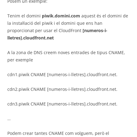
Posem un exemple:
Tenim el domini
piwik.domini.com
aquest és el domini de
la instal·lació del piwik i el domini que ens han
proporcionat per usar el CloudFront
[numeros-i-
lletres].cloudfront.net
A la zona de DNS creem noves entrades de tipus CNAME,
per exemple
cdn1.piwik CNAME [numeros-i-lletres].cloudfront.net.
cdn2.piwik CNAME [numeros-i-lletres].cloudfront.net.
cdn3.piwik CNAME [numeros-i-lletres].cloudfront.net.
…
Podem crear tantes CNAME com volguem, però el