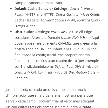
camp purament administratiu.
Default Cache Behavior Settings
:
Viewer Protocol
Policy
->HTTP and HTTPS,
Object Caching
-> Use Origin
Cache Headers,
Forward Cookies
-> All,
Forward Query
Strings
-> Yes
Distribution Settings
:
Price Class
-> Use All Edge
Locations, Alternate Domain
Names (CNAMEs)
-> Aquí
podem posar els diferents CNAMEs que creem a la
nostra zona de DNS apuntant a la URL que, un cop
finalitzada la configuració, ens proporcionaran,
Podem crear-ne fins a un màxim de 10 (per exemple
cdn1.piwik.domini.com),
Default Root Object
->(buid),
Logging
-> Off,
Comment
-> (buid),
Distribution State
->
Enabled
Just a la dreta de cada un dels camps hi ha una icona
d’informació, que si la pitjam, ens mostrarà per a que
serveix cada camp i podrem triar el valor més adequat.
Un cop editats tots els camps, pitjem el botó «
Create