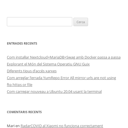
Cerca:
ENTRADES RECENTS
Com instal·lar Nextcloud+MariaDB+Swag amb Docker passa a passa
Explorant el Món del Sistema Operatiu GNU Guix
Diferents tipus d’accés xarxes
Com arreglar l’errada YumRepo Error All mirror urls are not using
ftp https or file
Com carregar nouveau a Ubuntu 20.04 usant la terminal
COMENTARIS RECENTS
Mari
en
RadarCOVID al Xiaomi no funciona correctament