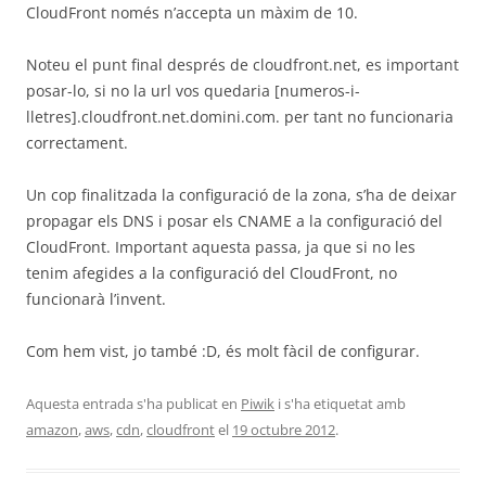
CloudFront només n’accepta un màxim de 10.
Noteu el punt final després de cloudfront.net, es important
posar-lo, si no la url vos quedaria [numeros-i-
lletres].cloudfront.net.domini.com. per tant no funcionaria
correctament.
Un cop finalitzada la configuració de la zona, s’ha de deixar
propagar els DNS i posar els CNAME a la configuració del
CloudFront. Important aquesta passa, ja que si no les
tenim afegides a la configuració del CloudFront, no
funcionarà l’invent.
Com hem vist, jo també :D, és molt fàcil de configurar.
Aquesta entrada s'ha publicat en
Piwik
i s'ha etiquetat amb
amazon
,
aws
,
cdn
,
cloudfront
el
19 octubre 2012
.