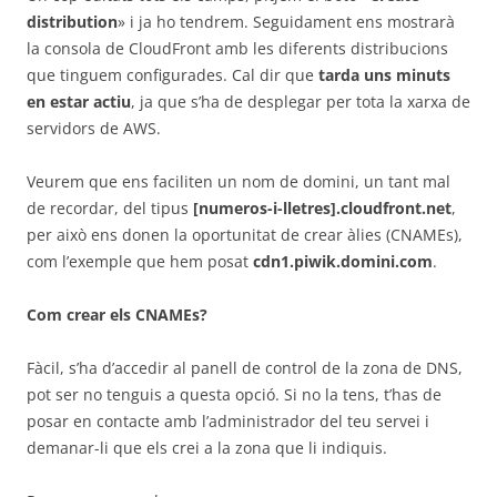
distribution
» i ja ho tendrem. Seguidament ens mostrarà
la consola de CloudFront amb les diferents distribucions
que tinguem configurades. Cal dir que
tarda uns minuts
en estar actiu
, ja que s’ha de desplegar per tota la xarxa de
servidors de AWS.
Veurem que ens faciliten un nom de domini, un tant mal
de recordar, del tipus
[numeros-i-lletres].cloudfront.net
,
per això ens donen la oportunitat de crear àlies (CNAMEs),
com l’exemple que hem posat
cdn1.piwik.domini.com
.
Com crear els CNAMEs?
Fàcil, s’ha d’accedir al panell de control de la zona de DNS,
pot ser no tenguis a questa opció. Si no la tens, t’has de
posar en contacte amb l’administrador del teu servei i
demanar-li que els crei a la zona que li indiquis.