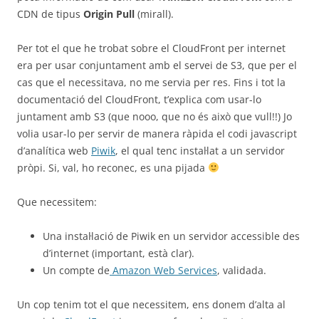
CDN de tipus
Origin Pull
(mirall).
Per tot el que he trobat sobre el CloudFront per internet
era per usar conjuntament amb el servei de S3, que per el
cas que el necessitava, no me servia per res. Fins i tot la
documentació del CloudFront, t’explica com usar-lo
juntament amb S3 (que nooo, que no és això que vull!!) Jo
volia usar-lo per servir de manera ràpida el codi javascript
d’analítica web
Piwik
, el qual tenc instal·lat a un servidor
pròpi. Si, val, ho reconec, es una pijada
Que necessitem:
Una instal·lació de Piwik en un servidor accessible des
d’internet (important, està clar).
Un compte de
Amazon Web Services
, validada.
Un cop tenim tot el que necessitem, ens donem d’alta al