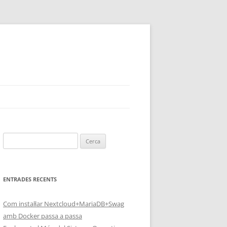
Cerca:
ENTRADES RECENTS
Com instal·lar Nextcloud+MariaDB+Swag
amb Docker passa a passa