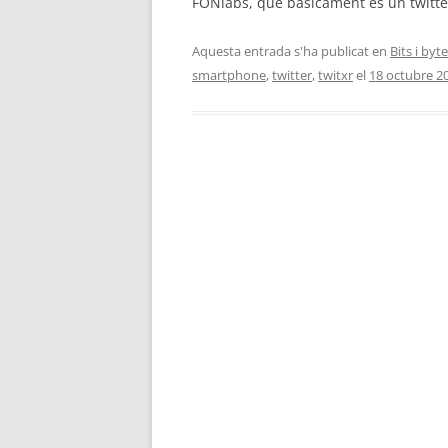
FONlabs, que basicament es un twitter 
Aquesta entrada s'ha publicat en
Bits i byt
smartphone
,
twitter
,
twitxr
el
18 octubre 2