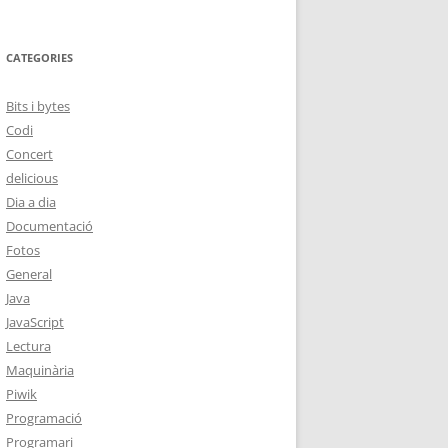
CATEGORIES
Bits i bytes
Codi
Concert
delicious
Dia a dia
Documentació
Fotos
General
Java
JavaScript
Lectura
Maquinària
Piwik
Programació
Programari