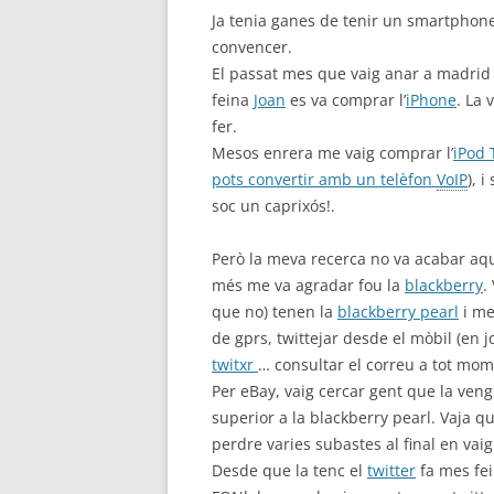
Ja tenia ganes de tenir un smartphone 
convencer.
El passat mes que vaig anar a madrid
feina
Joan
es va comprar l’
iPhone
. La 
fer.
Mesos enrera me vaig comprar l’
iPod 
pots convertir amb un telèfon
VoIP
), 
soc un caprixós!.
Però la meva recerca no va acabar aquí
més me va agradar fou la
blackberry
.
que no) tenen la
blackberry pearl
i me
de gprs, twittejar desde el mòbil (en jo
twitxr
… consultar el correu a tot mom
Per eBay, vaig cercar gent que la veng
superior a la blackberry pearl. Vaja 
perdre varies subastes al final en vai
Desde que la tenc el
twitter
fa mes fei