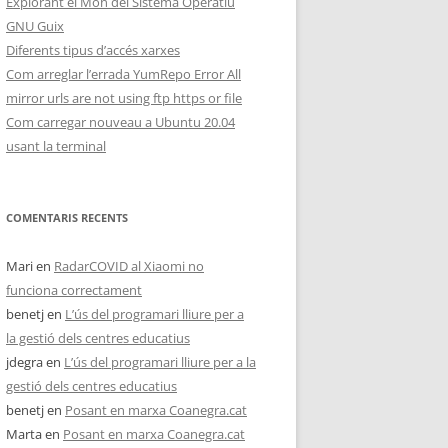
Explorant el Món del Sistema Operatiu
GNU Guix
Diferents tipus d’accés xarxes
Com arreglar l’errada YumRepo Error All
mirror urls are not using ftp https or file
Com carregar nouveau a Ubuntu 20.04
usant la terminal
COMENTARIS RECENTS
Mari
en
RadarCOVID al Xiaomi no
funciona correctament
benetj
en
L’ús del programari lliure per a
la gestió dels centres educatius
jdegra
en
L’ús del programari lliure per a la
gestió dels centres educatius
benetj
en
Posant en marxa Coanegra.cat
Marta
en
Posant en marxa Coanegra.cat