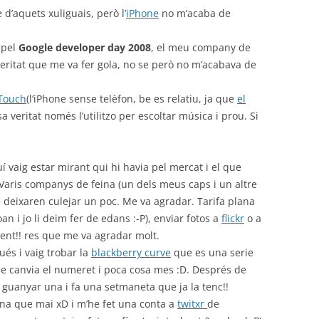
d’aquets xuliguais, però l’
iPhone
no m’acaba de
 pel
Google developer day 2008
, el meu company de
veritat que me va fer gola, no se però no m’acabava de
Touch
(l’iPhone sense telèfon, be es relatiu, ja que
el
i sa veritat només l’utilitzo per escoltar música i prou. Si
 vaig estar mirant qui hi havia pel mercat i el que
 Varis companys de feina (un dels meus caps i un altre
 deixaren culejar un poc. Me va agradar. Tarifa plana
an i jo li deim fer de edans :-P), enviar fotos a
flickr
o a
ent!! res que me va agradar molt.
ués i vaig trobar la
blackberry curve
que es una serie
que canvia el numeret i poca cosa mes :D. Després de
g guanyar una i fa una setmaneta que ja la tenc!!
na que mai xD i m’he fet una conta a
twitxr
de