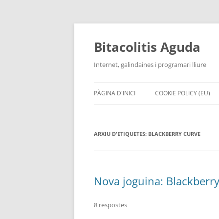
Vés
al
contingut
Bitacolitis Aguda
Internet, galindaines i programari lliure
PÀGINA D'INICI
COOKIE POLICY (EU)
ARXIU D'ETIQUETES:
BLACKBERRY CURVE
Nova joguina: Blackberr
8 respostes