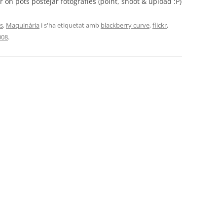
on pots postejar fotografíes (point, shoot & upload :P)
es
,
Maquinària
i s'ha etiquetat amb
blackberry curve
,
flickr
,
008
.