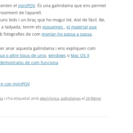
senten el
miniPOV
. És una galindaina que ens permet
moviment de l’aparell.
ns leds i un braç que ho mogui tot. Així de fàcil. Be,
i a ladyada, tenim els
esquemes
,
el material que
mb fotografies de com
montar-ho passa a passa
.
fer anar aquesta galindaina i ens expliquen com
ux o altre tipus de unix
,
windows
o
Mac OS X
o demostratiu de com funciona
ire con miniPOV
ia
i s'ha etiquetat amb
electrònica
,
galindaines
el
24 febrer