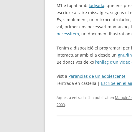
M’he topat amb
ladyada
, que ens pre
escriure a l’aire missatges, segons el 
És, simplement, un microcontrolador, u
val, primer ens necessari montar-ho, 
necessitem
, un document il·lustrat a
Tenim a disposició el programari per 
interactuar amb ella desde un
gnu/lin
Be doncs vos deixo
l’enllaç d’un vide
Vist a
Paranoias de un adolescente
l’entrada en castellà |
Escribe en el a
Aquesta entrada s'ha publicat en
Maquinàr
2009
.