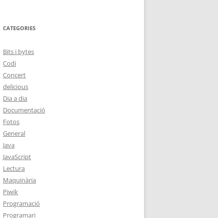
CATEGORIES
Bits i bytes
Codi
Concert
delicious
Dia a dia
Documentació
Fotos
General
Java
JavaScript
Lectura
Maquinària
Piwik
Programació
Programari