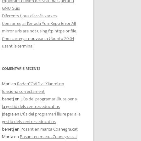
Explorant el Món del Sistema Operatiu
GNU Guix
Diferents tipus d’accés xarxes
Com arreglar l’errada YumRepo Error All
mirror urls are not using ftp https or file
Com carregar nouveau a Ubuntu 20.04
usant la terminal
COMENTARIS RECENTS
Mari
en
RadarCOVID al Xiaomi no
funciona correctament
benetj
en
L’ús del programari lliure per a
la gestió dels centres educatius
jdegra
en
L’ús del programari lliure per a la
gestió dels centres educatius
benetj
en
Posant en marxa Coanegra.cat
Marta
en
Posant en marxa Coanegra.cat