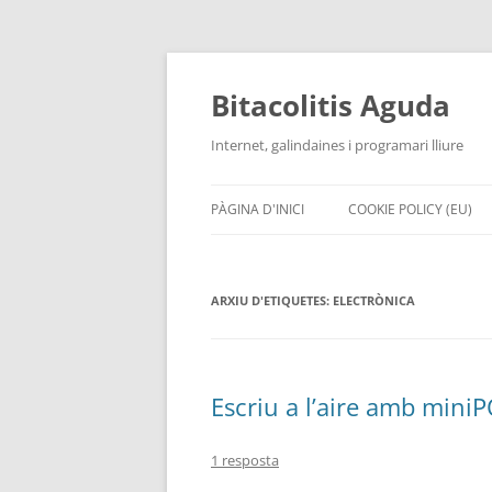
Vés
al
contingut
Bitacolitis Aguda
Internet, galindaines i programari lliure
PÀGINA D'INICI
COOKIE POLICY (EU)
ARXIU D'ETIQUETES:
ELECTRÒNICA
Escriu a l’aire amb mini
1 resposta