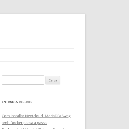
Cerca:
ENTRADES RECENTS
Com instal·lar Nextcloud+MariaDB+Swag
amb Docker passa a passa