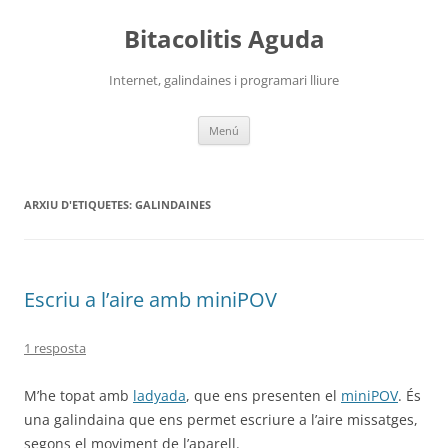
Vés
al
Bitacolitis Aguda
contingut
Internet, galindaines i programari lliure
Menú
ARXIU D'ETIQUETES:
GALINDAINES
Escriu a l’aire amb miniPOV
1 resposta
M’he topat amb
ladyada
, que ens presenten el
miniPOV
. És
una galindaina que ens permet escriure a l’aire missatges,
segons el moviment de l’aparell.