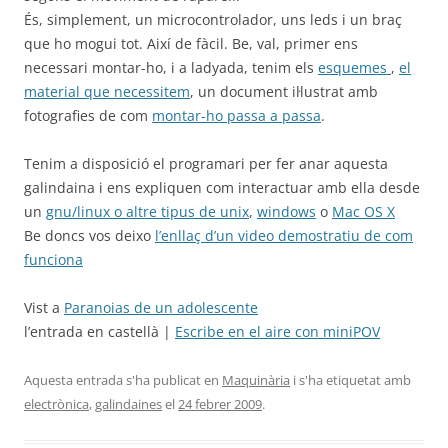
És, simplement, un microcontrolador, uns leds i un braç
que ho mogui tot. Així de fàcil. Be, val, primer ens
necessari montar-ho, i a ladyada, tenim els
esquemes
,
el
material que necessitem
, un document il·lustrat amb
fotografies de com
montar-ho passa a passa
.
Tenim a disposició el programari per fer anar aquesta
galindaina i ens expliquen com interactuar amb ella desde
un
gnu/linux o altre tipus de unix
,
windows
o
Mac OS X
Be doncs vos deixo
l’enllaç d’un video demostratiu de com
funciona
Vist a
Paranoias de un adolescente
l’entrada en castellà |
Escribe en el aire con miniPOV
Aquesta entrada s'ha publicat en
Maquinària
i s'ha etiquetat amb
electrònica
,
galindaines
el
24 febrer 2009
.