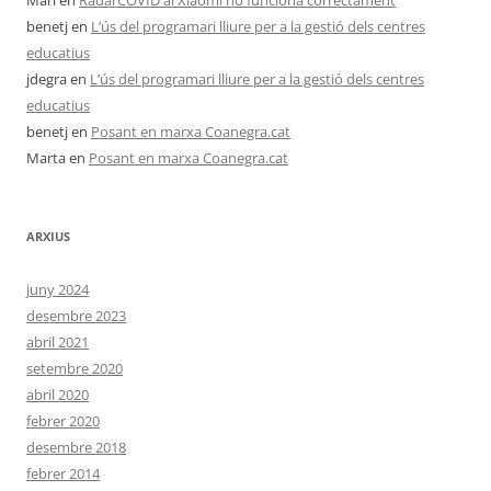
Mari
en
RadarCOVID al Xiaomi no funciona correctament
benetj
en
L’ús del programari lliure per a la gestió dels centres
educatius
jdegra
en
L’ús del programari lliure per a la gestió dels centres
educatius
benetj
en
Posant en marxa Coanegra.cat
Marta
en
Posant en marxa Coanegra.cat
ARXIUS
juny 2024
desembre 2023
abril 2021
setembre 2020
abril 2020
febrer 2020
desembre 2018
febrer 2014