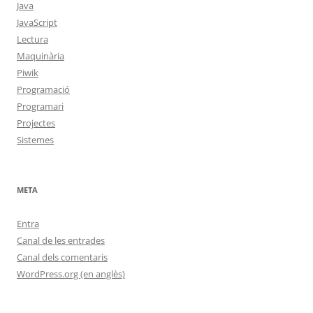
Java
JavaScript
Lectura
Maquinària
Piwik
Programació
Programari
Projectes
Sistemes
META
Entra
Canal de les entrades
Canal dels comentaris
WordPress.org (en anglès)