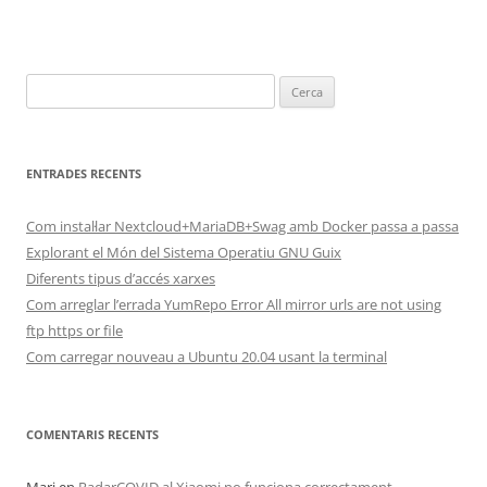
Cerca:
ENTRADES RECENTS
Com instal·lar Nextcloud+MariaDB+Swag amb Docker passa a passa
Explorant el Món del Sistema Operatiu GNU Guix
Diferents tipus d’accés xarxes
Com arreglar l’errada YumRepo Error All mirror urls are not using
ftp https or file
Com carregar nouveau a Ubuntu 20.04 usant la terminal
COMENTARIS RECENTS