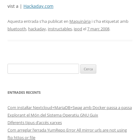
vist a |
Hackaday.com
Aquesta entrada s'ha publicat en
Maquinària
i s'ha etiquetat amb
bluetooth
,
hackaday
,
instructables
,
ipod
el
7 març 2008
.
Cerca:
ENTRADES RECENTS
Com instal·lar Nextcloud+MariaDB+Swag amb Docker passa a passa
Explorant el Món del Sistema Operatiu GNU Guix
Diferents tipus d’accés xarxes
Com arreglar l’errada YumRepo Error All mirror urls are not using
ftp https or file