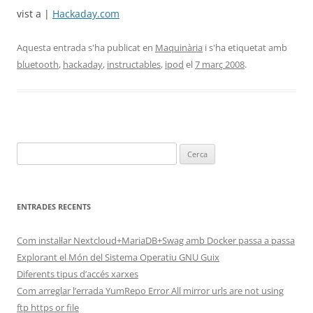
vist a |
Hackaday.com
Aquesta entrada s'ha publicat en
Maquinària
i s'ha etiquetat amb
bluetooth
,
hackaday
,
instructables
,
ipod
el
7 març 2008
.
Cerca:
ENTRADES RECENTS
Com instal·lar Nextcloud+MariaDB+Swag amb Docker passa a passa
Explorant el Món del Sistema Operatiu GNU Guix
Diferents tipus d’accés xarxes
Com arreglar l’errada YumRepo Error All mirror urls are not using
ftp https or file