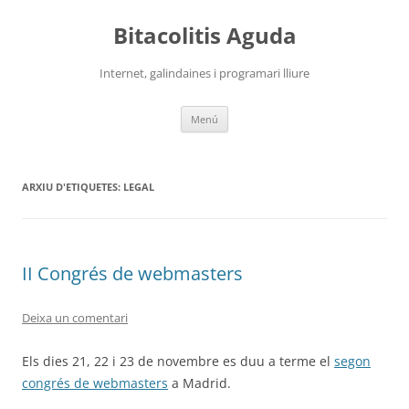
Vés
al
Bitacolitis Aguda
contingut
Internet, galindaines i programari lliure
Menú
ARXIU D'ETIQUETES:
LEGAL
II Congrés de webmasters
Deixa un comentari
Els dies 21, 22 i 23 de novembre es duu a terme el
segon
congrés de webmasters
a Madrid.