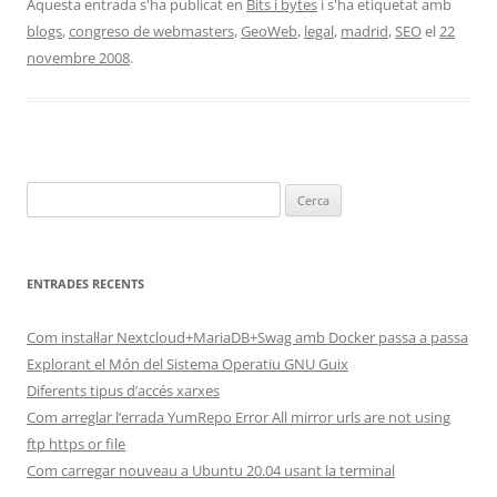
Aquesta entrada s'ha publicat en
Bits i bytes
i s'ha etiquetat amb
blogs
,
congreso de webmasters
,
GeoWeb
,
legal
,
madrid
,
SEO
el
22
novembre 2008
.
Cerca:
ENTRADES RECENTS
Com instal·lar Nextcloud+MariaDB+Swag amb Docker passa a passa
Explorant el Món del Sistema Operatiu GNU Guix
Diferents tipus d’accés xarxes
Com arreglar l’errada YumRepo Error All mirror urls are not using
ftp https or file
Com carregar nouveau a Ubuntu 20.04 usant la terminal