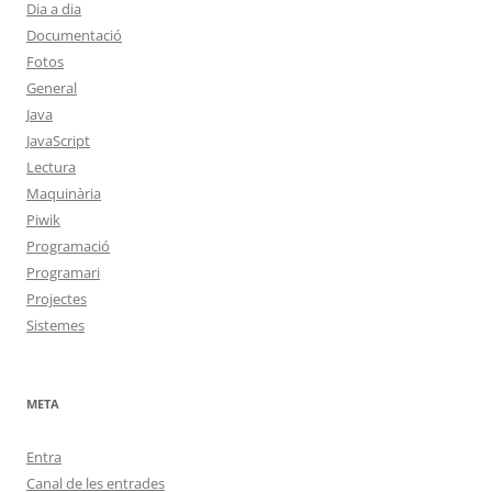
Dia a dia
Documentació
Fotos
General
Java
JavaScript
Lectura
Maquinària
Piwik
Programació
Programari
Projectes
Sistemes
META
Entra
Canal de les entrades