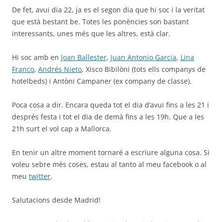
De fet, avui dia 22, ja es el segon dia que hi soc i la veritat
que està bestant be. Totes les ponències son bastant
interessants, unes més que les altres, està clar.
Hi soc amb en
Joan Ballester
,
Juan Antonio Garcia
,
Lina
Franco
,
Andrés Nieto
, Xisco Bibilòni (tots ells companys de
hotelbeds) i Antòni Campaner (ex company de classe).
Poca cosa a dir. Encara queda tot el dia d’avui fins a les 21 i
després festa i tot el dia de demà fins a les 19h. Que a les
21h surt el vol cap a Mallorca.
En tenir un altre moment tornaré a escriure alguna cosa. Si
voleu sebre més coses, estau al tanto al meu facebook o al
meu
twitter
.
Salutacions desde Madrid!