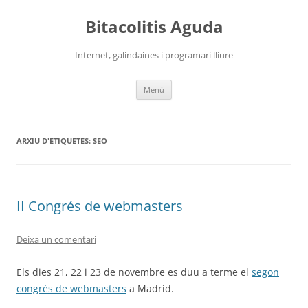
Vés
al
Bitacolitis Aguda
contingut
Internet, galindaines i programari lliure
Menú
ARXIU D'ETIQUETES:
SEO
II Congrés de webmasters
Deixa un comentari
Els dies 21, 22 i 23 de novembre es duu a terme el
segon
congrés de webmasters
a Madrid.