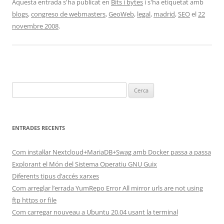
Aquesta entrada s'ha publicat en
Bits i bytes
i s'ha etiquetat amb
blogs
,
congreso de webmasters
,
GeoWeb
,
legal
,
madrid
,
SEO
el
22
novembre 2008
.
Cerca:
ENTRADES RECENTS
Com instal·lar Nextcloud+MariaDB+Swag amb Docker passa a passa
Explorant el Món del Sistema Operatiu GNU Guix
Diferents tipus d’accés xarxes
Com arreglar l’errada YumRepo Error All mirror urls are not using
ftp https or file
Com carregar nouveau a Ubuntu 20.04 usant la terminal