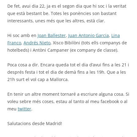
De fet, avui dia 22, ja es el segon dia que hi soc i la veritat
que està bestant be. Totes les ponències son bastant
interessants, unes més que les altres, està clar.
Hi soc amb en
Joan Ballester
,
Juan Antonio Garcia
,
Lina
Franco
,
Andrés Nieto
, Xisco Bibilòni (tots ells companys de
hotelbeds) i Antòni Campaner (ex company de classe).
Poca cosa a dir. Encara queda tot el dia d’avui fins a les 21 i
després festa i tot el dia de demà fins a les 19h. Que a les
21h surt el vol cap a Mallorca.
En tenir un altre moment tornaré a escriure alguna cosa. Si
voleu sebre més coses, estau al tanto al meu facebook o al
meu
twitter
.
Salutacions desde Madrid!