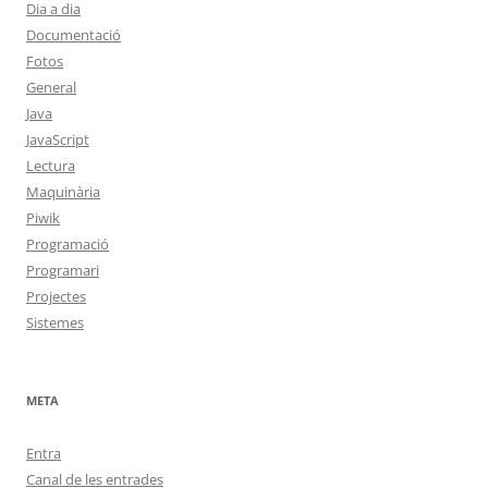
Dia a dia
Documentació
Fotos
General
Java
JavaScript
Lectura
Maquinària
Piwik
Programació
Programari
Projectes
Sistemes
META
Entra
Canal de les entrades