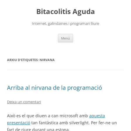
Vés
al
Bitacolitis Aguda
contingut
Internet, galindaines i programari lliure
Menú
ARXIU D'ETIQUETES:
NIRVANA
Arriba al nirvana de la programació
Deixa un comentari
Això es el que diuen a can microsoft amb
aquesta
presentació
tan fantàstica amb silverlight. Per fer-ne un
fart de riure durant una estona.