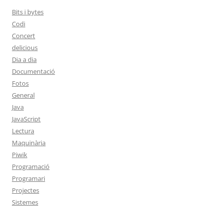
Bits i bytes
Codi
Concert
delicious
Dia a dia
Documentació
Fotos
General
Java
JavaScript
Lectura
Maquinària
Piwik
Programació
Programari
Projectes
Sistemes