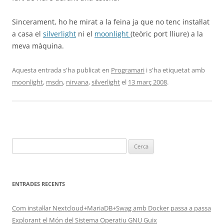
Sincerament, ho he mirat a la feina ja que no tenc instal·lat
a casa el
silverlight
ni el
moonlight
(teòric port lliure) a la
meva màquina.
Aquesta entrada s'ha publicat en
Programari
i s'ha etiquetat amb
moonlight
,
msdn
,
nirvana
,
silverlight
el
13 març 2008
.
Cerca:
ENTRADES RECENTS
Com instal·lar Nextcloud+MariaDB+Swag amb Docker passa a passa
Explorant el Món del Sistema Operatiu GNU Guix