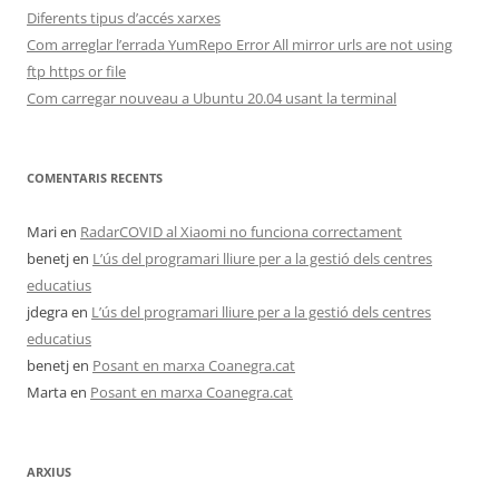
Diferents tipus d’accés xarxes
Com arreglar l’errada YumRepo Error All mirror urls are not using
ftp https or file
Com carregar nouveau a Ubuntu 20.04 usant la terminal
COMENTARIS RECENTS
Mari
en
RadarCOVID al Xiaomi no funciona correctament
benetj
en
L’ús del programari lliure per a la gestió dels centres
educatius
jdegra
en
L’ús del programari lliure per a la gestió dels centres
educatius
benetj
en
Posant en marxa Coanegra.cat
Marta
en
Posant en marxa Coanegra.cat
ARXIUS