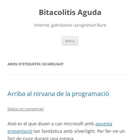
Vés
al
Bitacolitis Aguda
contingut
Internet, galindaines i programari lliure
Menú
ARXIU D'ETIQUETES:
SILVERLIGHT
Arriba al nirvana de la programació
Deixa un comentari
Això es el que diuen a can microsoft amb
aquesta
presentació
tan fantàstica amb silverlight. Per fer-ne un
fart de riure durant una estona.