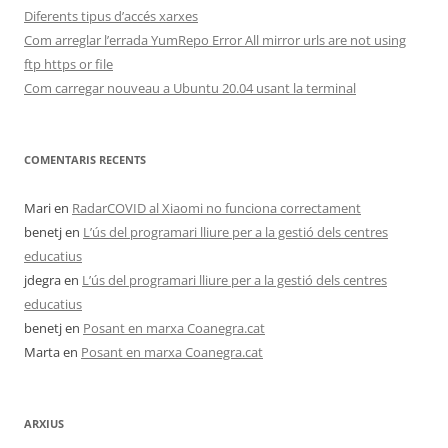
Diferents tipus d’accés xarxes
Com arreglar l’errada YumRepo Error All mirror urls are not using
ftp https or file
Com carregar nouveau a Ubuntu 20.04 usant la terminal
COMENTARIS RECENTS
Mari
en
RadarCOVID al Xiaomi no funciona correctament
benetj
en
L’ús del programari lliure per a la gestió dels centres
educatius
jdegra
en
L’ús del programari lliure per a la gestió dels centres
educatius
benetj
en
Posant en marxa Coanegra.cat
Marta
en
Posant en marxa Coanegra.cat
ARXIUS