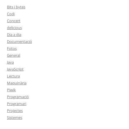
Bits i bytes
Codi
Concert
delicious
Dia a dia
Documentació
Fotos
General
Java
JavaScript
Lectura
Maquinària
Piwik
Programació
Programari
Projectes
Sistemes