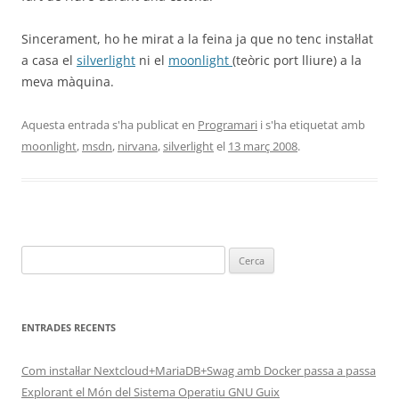
Sincerament, ho he mirat a la feina ja que no tenc instal·lat
a casa el
silverlight
ni el
moonlight
(teòric port lliure) a la
meva màquina.
Aquesta entrada s'ha publicat en
Programari
i s'ha etiquetat amb
moonlight
,
msdn
,
nirvana
,
silverlight
el
13 març 2008
.
Cerca:
ENTRADES RECENTS
Com instal·lar Nextcloud+MariaDB+Swag amb Docker passa a passa
Explorant el Món del Sistema Operatiu GNU Guix