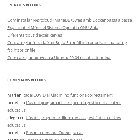
ENTRADES RECENTS
Com instal·lar Nextcloud+MariaDB+Swag amb Docker passa a passa
Explorant el Món del Sistema Operatiu GNU Guix
Diferents tipus d’accés xarxes
Com arreglar l’errada YumRepo Error All mirror urls are not using
ftp https or file
Com carregar nouveau a Ubuntu 20.04 usant la terminal
COMENTARIS RECENTS
Mari
en
RadarCOVID al Xiaomi no funciona correctament
benetj
en
L’ús del programari lliure per a la gestió dels centres
educatius
jdegra
en
L’ús del programari lliure per a la gestió dels centres
educatius
benetj
en
Posant en marxa Coanegra.cat