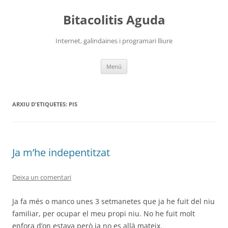
Vés
al
Bitacolitis Aguda
contingut
Internet, galindaines i programari lliure
Menú
ARXIU D'ETIQUETES:
PIS
Ja m’he indepentitzat
Deixa un comentari
Ja fa més o manco unes 3 setmanetes que ja he fuit del niu
familiar, per ocupar el meu propi niu. No he fuit molt
enfora d’on estava però ja no es allà mateix.