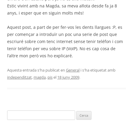
Estic vivint amb na Magda, sa meva al·lota desde fa ja 8
anys, i esper que en siguin molts més!
Aquest post, a part de per fer-vos les dents llargues :P, es
per començar a introduïr un poc una serie de post que
escriuré sobre com tenc internet sense tenir teléfon i com
tenir teléfon per veu sobre IP (VoIP). No es cap cosa de
l’altre mon però vos ho explicaré.
Aquesta entrada s'ha publicat en
General
i s'ha etiquetat amb
independitzat
,
magda
,
pis
el
18 juny 2009
.
Cerca: