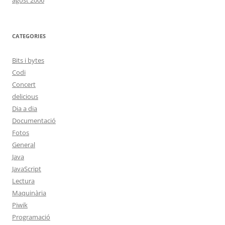
agost 2006
CATEGORIES
Bits i bytes
Codi
Concert
delicious
Dia a dia
Documentació
Fotos
General
Java
JavaScript
Lectura
Maquinària
Piwik
Programació