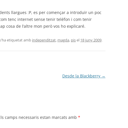
 dents llargues :P, es per començar a introduïr un poc
om tenc internet sense tenir teléfon i com tenir
cap cosa de l’altre mon però vos ho explicaré.
 s'ha etiquetat amb
independitzat
,
magda
,
pis
el
18 juny 2009
.
Desde la Blackberry
→
Els camps necessaris estan marcats amb
*