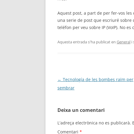
Aquest post, a part de per fer-vos les
una serie de post que escriuré sobre c
teléfon per veu sobre IP (VoIP). No es 
Aquesta entrada s'ha publicat en
General
i
Navegació
←
Tecnología de les bombes raïm per
per
sembrar
les
entrades
Deixa un comentari
L'adreça electrònica no es publicarà.
Comentari
*