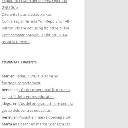
Explorant el Món del Sistema Operatiu
GNU Guix
Diferents tipus d’accés xarxes
Com arreglar l’errada YumRepo Error All
mirror urls are not using ftp https or file
Com carregar nouveau a Ubuntu 20.04
usant la terminal
COMENTARIS RECENTS
Mari
en
RadarCOVID al Xiaomi no
funciona correctament
benetj
en
L’ús del programari lliure per a
la gestió dels centres educatius
jdegra
en
L’ús del programari lliure per a la
gestió dels centres educatius
benetj
en
Posant en marxa Coanegra.cat
Marta
en
Posant en marxa Coanegra.cat