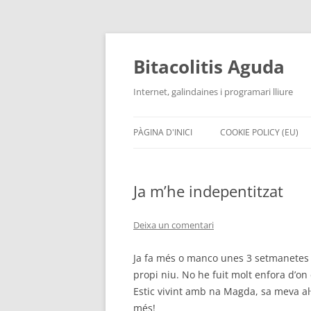
Vés
al
contingut
Bitacolitis Aguda
Internet, galindaines i programari lliure
PÀGINA D'INICI
COOKIE POLICY (EU)
Ja m’he indepentitzat
Deixa un comentari
Ja fa més o manco unes 3 setmanetes q
propi niu. No he fuit molt enfora d’on 
Estic vivint amb na Magda, sa meva al·
més!