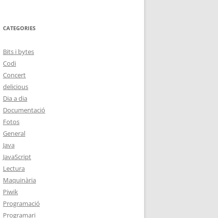
CATEGORIES
Bits i bytes
Codi
Concert
delicious
Dia a dia
Documentació
Fotos
General
Java
JavaScript
Lectura
Maquinària
Piwik
Programació
Programari