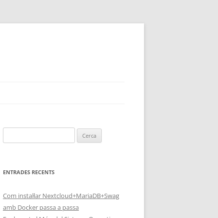
Cerca:
ENTRADES RECENTS
Com instal·lar Nextcloud+MariaDB+Swag
amb Docker passa a passa