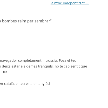
Ja m’he indepentitzat
→
es bombes raïm per sembrar
”
 navegador completament intrussiu. Posa el teu
 deixa estar els demes tranquils, no te cap sentit que
a UK!
n català, el teu esta en anglès!