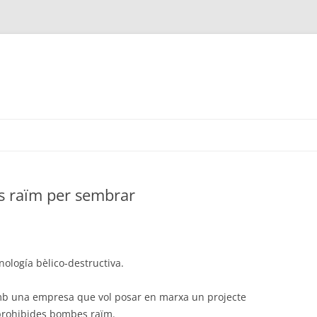
s raïm per sembrar
nología bèlico-destructiva.
mb una empresa que vol posar en marxa un projecte
 prohibides bombes raïm.