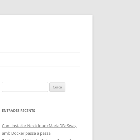
Cerca:
ENTRADES RECENTS
Com instal·lar Nextcloud+MariaDB+Swag
amb Docker passa a passa