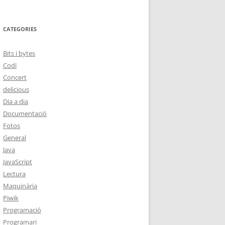
CATEGORIES
Bits i bytes
Codi
Concert
delicious
Dia a dia
Documentació
Fotos
General
Java
JavaScript
Lectura
Maquinària
Piwik
Programació
Programari