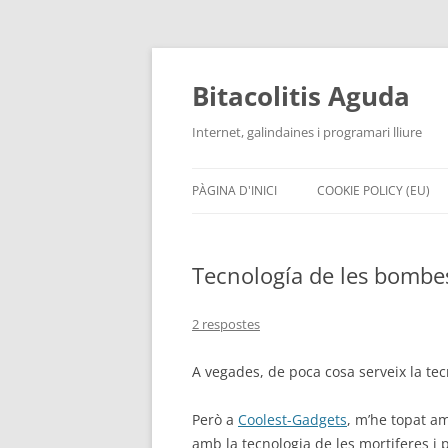
Vés
al
contingut
Bitacolitis Aguda
Internet, galindaines i programari lliure
PÀGINA D'INICI
COOKIE POLICY (EU)
Tecnología de les bombe
2 respostes
A vegades, de poca cosa serveix la tec
Però a
Coolest-Gadgets
, m’he topat a
amb la tecnologia de les mortiferes i