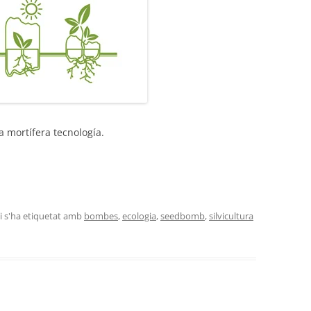
a mortífera tecnología.
i s'ha etiquetat amb
bombes
,
ecologia
,
seedbomb
,
silvicultura