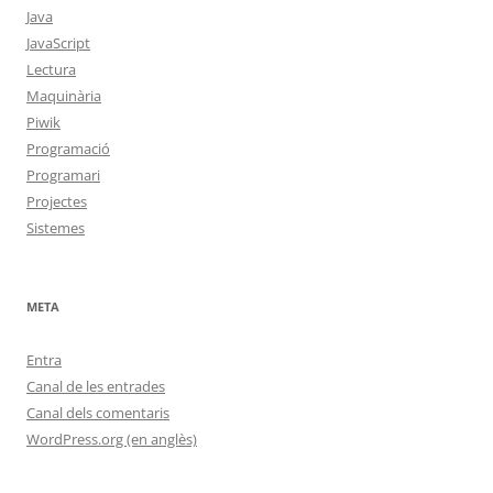
Java
JavaScript
Lectura
Maquinària
Piwik
Programació
Programari
Projectes
Sistemes
META
Entra
Canal de les entrades
Canal dels comentaris
WordPress.org (en anglès)