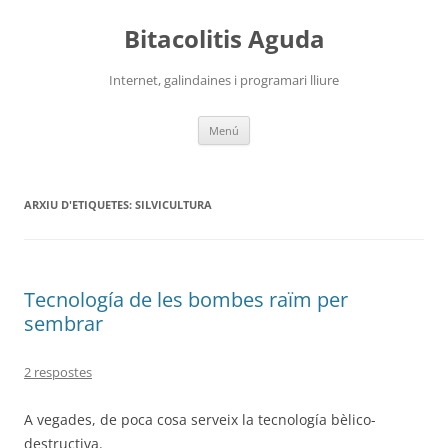
Vés
al
Bitacolitis Aguda
contingut
Internet, galindaines i programari lliure
Menú
ARXIU D'ETIQUETES:
SILVICULTURA
Tecnología de les bombes raïm per
sembrar
2 respostes
A vegades, de poca cosa serveix la tecnología bèlico-
destructiva.