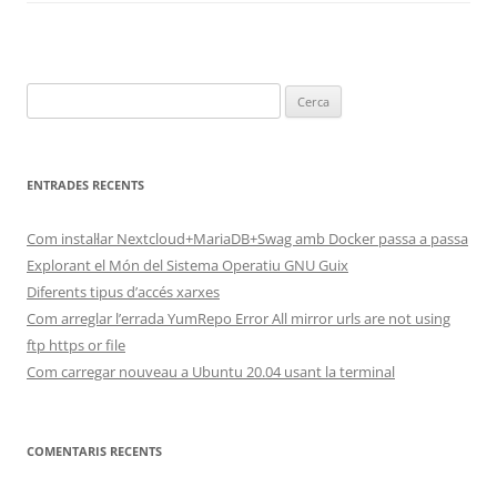
Cerca:
ENTRADES RECENTS
Com instal·lar Nextcloud+MariaDB+Swag amb Docker passa a passa
Explorant el Món del Sistema Operatiu GNU Guix
Diferents tipus d’accés xarxes
Com arreglar l’errada YumRepo Error All mirror urls are not using
ftp https or file
Com carregar nouveau a Ubuntu 20.04 usant la terminal
COMENTARIS RECENTS